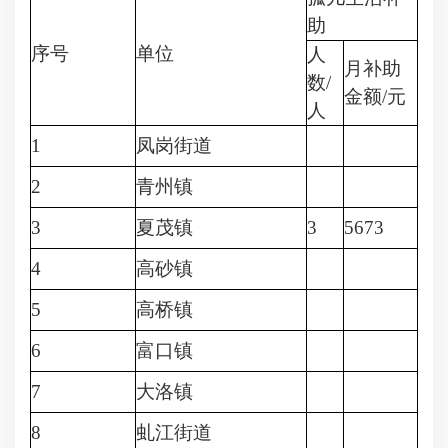
助
序号
单位
人
月补助
数/
金额/元
人
1
凤岗街道
2
青州镇
3
夏茂镇
3
5673
4
高砂镇
5
高桥镇
6
富口镇
7
大洛镇
8
虬江街道