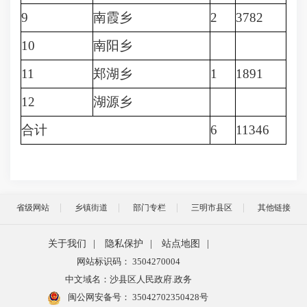
9
南霞乡
2
3782
10
南阳乡
11
郑湖乡
1
1891
12
湖源乡
合计
6
11346
省级网站
乡镇街道
部门专栏
三明市县区
其他链接
关于我们
|
隐私保护
|
站点地图
|
网站标识码： 3504270004
中文域名：沙县区人民政府.政务
闽公网安备号：
35042702350428号