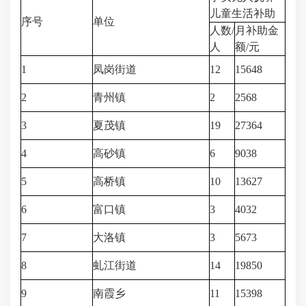
儿童生活补助
序号
单位
人数/
月补助金
人
额/元
1
凤岗街道
12
15648
2
青州镇
2
2568
3
夏茂镇
19
27364
4
高砂镇
6
9038
5
高桥镇
10
13627
6
富口镇
3
4032
7
大洛镇
3
5673
8
虬江街道
14
19850
9
南霞乡
11
15398