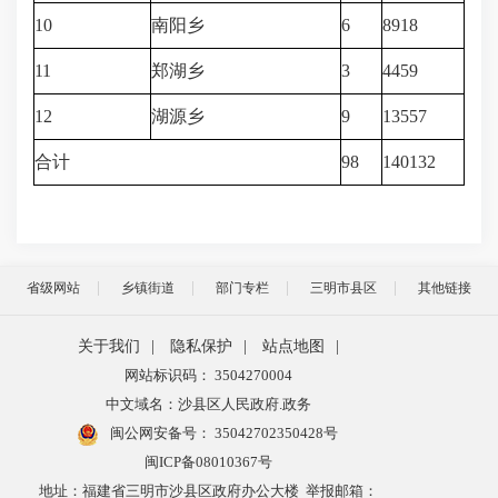
10
南阳乡
6
8918
11
郑湖乡
3
4459
12
湖源乡
9
13557
合计
98
140132
省级网站
乡镇街道
部门专栏
三明市县区
其他链接
关于我们
|
隐私保护
|
站点地图
|
网站标识码： 3504270004
中文域名：沙县区人民政府.政务
闽公网安备号：
35042702350428号
闽ICP备08010367号
地址：福建省三明市沙县区政府办公大楼 举报邮箱：