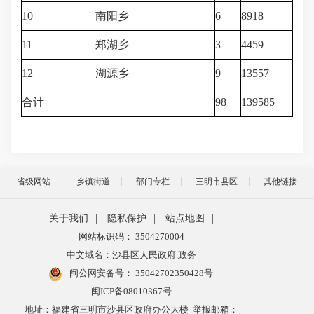
10
南阳乡
6
8918
11
郑湖乡
3
4459
12
湖源乡
9
13557
合计
98
139585
省级网站
乡镇街道
部门专栏
三明市县区
其他链接
关于我们
|
隐私保护
|
站点地图
|
网站标识码： 3504270004
中文域名：沙县区人民政府.政务
闽公网安备号：
35042702350428号
闽ICP备08010367号
地址：福建省三明市沙县区政府办公大楼 举报邮箱：