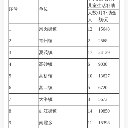
儿童生活补助
序号
单位
人数/
月补助金
人
额/元
1
凤岗街道
12
15648
2
青州镇
2
2568
3
夏茂镇
17
24129
4
高砂镇
6
9038
5
高桥镇
10
13627
6
富口镇
5
6720
7
大洛镇
3
5673
8
虬江街道
14
19850
9
南霞乡
11
15398