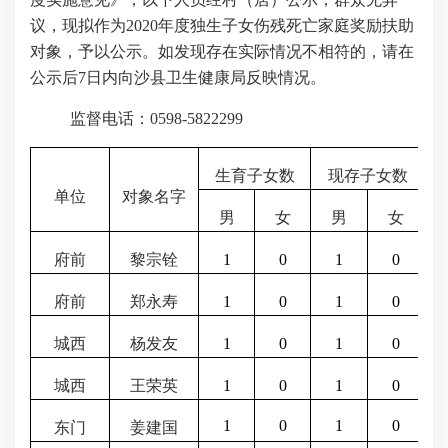
议，现拟作为
2020
年度独生子女伤残死亡家庭奖励扶助
对象，予以公示。如发现存在实际情况不相符的，请在
公示后
7
日内向沙县卫生健康局反映情况。
监督电话：
0598-5822299
生育子女数
现存子女数
单位
对象名字
男
女
男
女
府前
黎宗铨
1
0
1
0
府前
郑永寿
1
0
1
0
城西
杨发友
1
0
1
0
城西
王荣英
1
0
1
0
1
0
1
0
东门
姜建国