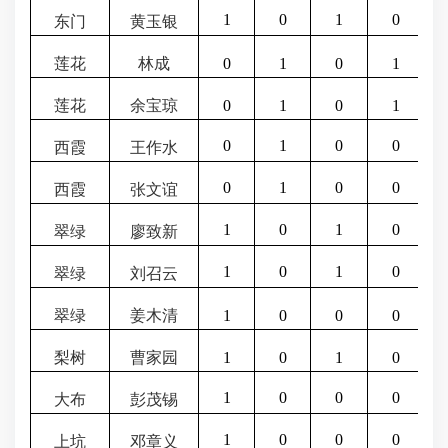
1
0
1
0
东门
黄玉银
莲花
林成
0
1
0
1
莲花
余宝琼
0
1
0
1
0
1
0
0
西霞
王作水
0
1
0
0
西霞
张文谊
1
0
1
0
翠绿
廖致新
1
0
1
0
翠绿
刘召云
翠绿
姜木清
1
0
0
0
梨树
曹家园
1
0
1
0
1
0
0
0
大布
彭茂锡
1
0
0
0
上坑
邓章义