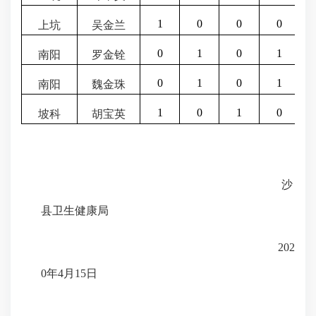
1
0
0
0
上坑
吴金兰
0
1
0
1
南阳
罗金铨
0
1
0
1
南阳
魏金珠
1
0
1
0
坡科
胡宝英
沙
县卫生健康局
202
0
年
4
月
15
日