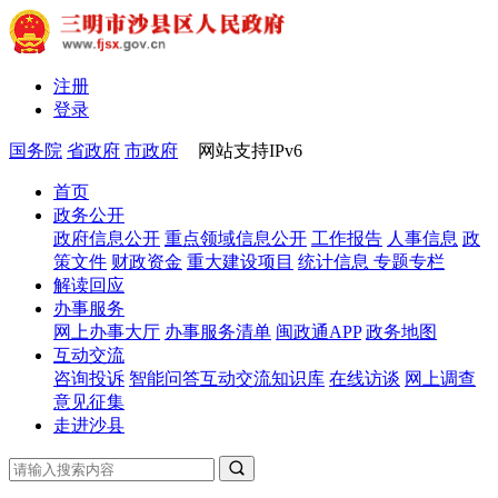
注册
登录
国务院
省政府
市政府
网站支持IPv6
首页
政务公开
政府信息公开
重点领域信息公开
工作报告
人事信息
政
策文件
财政资金
重大建设项目
统计信息
专题专栏
解读回应
办事服务
网上办事大厅
办事服务清单
闽政通APP
政务地图
互动交流
咨询投诉
智能问答
互动交流知识库
在线访谈
网上调查
意见征集
走进沙县
