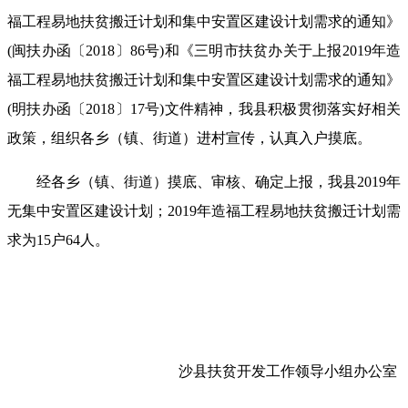
福工程易地扶贫搬迁计划和集中安置区建设计划需求的通知
》
(
闽扶办函
〔
2018
〕
86
号
)
和
《三明市
扶
贫
办关于上报
2019
年造
福工程易地扶贫搬迁计划和集中安置区建设计划需求的通知
》
(
明扶办函
〔
2018
〕
17
号
)
文件
精神，我县积极贯彻落
实
好相关
政策，
组织
各乡（镇、街道）
进村
宣传
，
认真
入户摸底
。
经各乡（镇、街道）
摸底
、审核、确定上报，我县
2019
年
无
集中安置区建设计划
；
2019
年
造福工程易地扶贫
搬迁计划
需
求
为
15
户
64
人。
沙县扶贫开发工作领导小组办公室