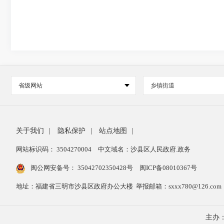
省级网站
乡镇街道
关于我们
|
隐私保护
|
站点地图
|
网站标识码： 3504270004
中文域名：沙县区人民政府.政务
闽公网安备号：
35042702350428号
闽ICP备08010367号
地址：福建省三明市沙县区政府办公大楼 举报邮箱：sxxx780@126.com 举报
主办