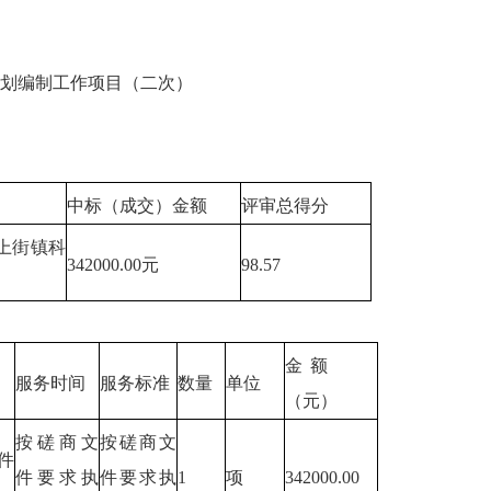
划编制工作项目（二次）
中标（成交）金额
评审总得分
上街镇科
342000.00元
98.57
金额
服务时间
服务标准
数量
单位
（元）
按磋商文
按磋商文
件
件要求执
件要求执
1
项
342000.00