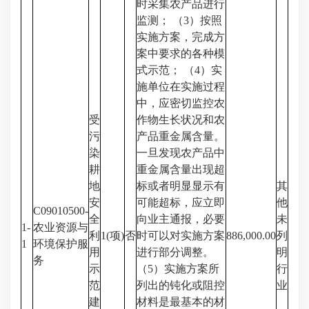
时采集农产品进行
监测； （3）按照
实施方案，完成方
案中要求的各种模
式示范； （4）实
施单位在实施过程
中，应密切监控农
受
作物生长状况和农
污
产品重金属含量。
染
一旦发现农产品中
耕
重金属含量出现超
地
标或者明显显示有
其
安
可能超标，应立即
他
C09010500-
全
向业主通报，必要
未
1-
农业资源与
利
1(项)
否
时可以对实施方案
886,000.00
列
1
环境保护服
用
进行部分调整。
明
务
示
（5）实施方案所
行
范
列出的钝化或阻控
业
建
材料是最基本的材