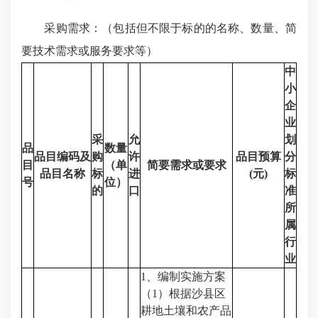
采购需求：（包括但不限于标的的名称、数量、简
要技术需求或服务要求等）
中
小
企
业
采
允
划
品
数量
品目编码及
购
许
品目预算
分
目
（单
简要需求或要求
品目名称
标
进
(元)
标
号
位）
的
口
准
所
属
行
业
1、编制实施方案
（1）根据沙县区
耕地土壤和农产品