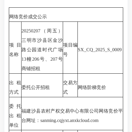
网络竞价成交公示
20250207（周五）
三明市沙县区金沙
项目
项目编
路公园道时代广场
SX_CQ_2025_S_0009
名称
号
13幢206号、207号
商铺招租
出租
交易方
委托公开招租
网络阶梯竞价
方式
式
委托
福建沙县农村产权交易中心有限公司网络竞价平
出租
台网址：sanming.cqjyxt.anxkcloud.com
单位