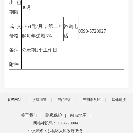
出租
36月
期限
成交
1764元/月，第二年
咨询电
0598-5728927
价格
起每年递增3%
话
备注
公示期1个工作日
附件
省级网站
乡镇街道
部门专栏
三明市县区
其他链接
关于我们
|
隐私保护
|
站点地图
|
网站标识码： 3504270004
中文域名：沙县区人民政府.政务