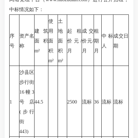
中标情况如下：
使
土
建筑
用
地
起租
成交
租
序
资产名
中标
成交日
面积
面
面
价元/
价元/
期
号
称
人
期
m²
积
积
月
月
月
m²
m²
沙县区
步行街
16幢3
1
号店
44.5
2500
流标
36
流标
流标
(步行
街
443)