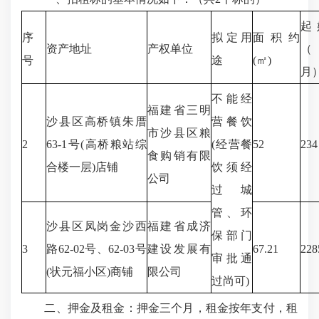
起
序
拟定用
面积约
资产地址
产权单位
（
号
途
(㎡)
月
不能经
福建省三明
沙县区高桥镇朱厝
营餐饮
市沙县区粮
2
63-1号(高桥粮站综
(经营餐
52
234
食购销有限
合楼一层)店铺
饮须经
公司
过城
管、环
沙县区凤岗金沙西
福建省成济
保部门
3
路62-02号、62-03号
建设发展有
67.21
228
审批通
(状元福小区)商铺
限公司
过尚可)
二、押金及租金：押金三个月，租金按年支付，租