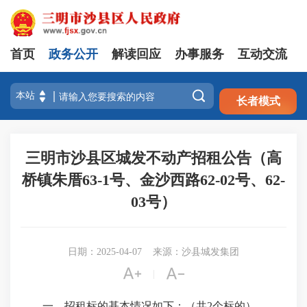
首页
政务公开
解读回应
办事服务
互动交流
注册
登录

长者模式
三明市沙县区城发不动产招租公告（高
桥镇朱厝63-1号、金沙西路62-02号、62-
03号）
日期：2025-04-07
来源：沙县城发集团


|
一、招租标的基本情况如下：（共2个标的）