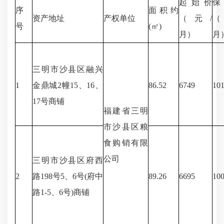
起始价
保
序
面积约
资产地址
产权单位
（元/
（
号
(㎡)
月）
月
三明市沙县区融兴
1
金鼎城2幢15、16、
86.52
6749
10
17号商铺
福建省三明
市沙县区粮
食购销有限
公司
三明市沙县区府西
2
路198号5、6号(府中
89.26
6695
10
路1-5、6号)商铺