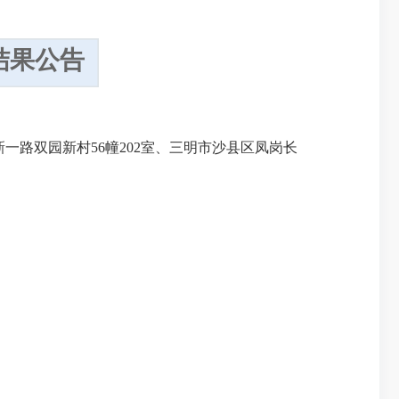
结果公告
路双园新村56幢202室、三明市沙县区凤岗长
。