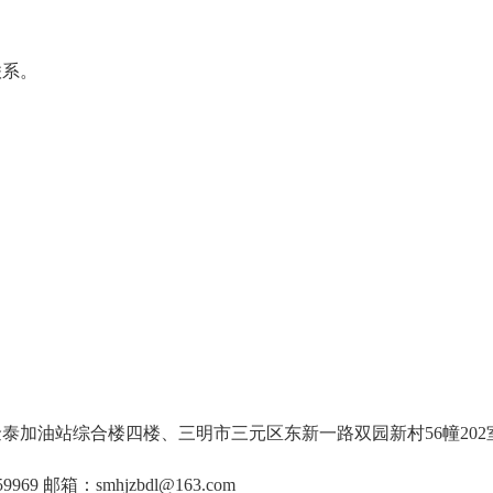
系。
加油站综合楼四楼、三明市三元区东新一路双园新村56幢202
9 邮箱：smhjzbdl@163.com