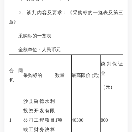
2、谈判内容及要求：《采购标的一览表及第三
章》
采购标的一览表
金额单位：人民币元
谈判保证
合同
金
采购标的
数量
最高限价 (元)
包
（元）
沙县禹德水利
投资开发有限
1
公司工程项目
1项
40300
800
竣工财务决算