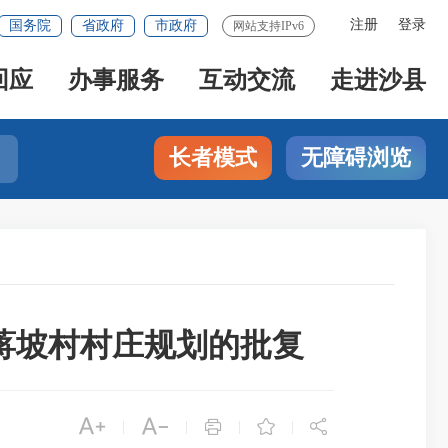
注册
登录
国务院
省政府
市政府
网站支持IPv6
回应
办事服务
互动交流
走进沙县
长者模式
无障碍浏览
蒋坡村村庄规划的批复





|
|
|
|