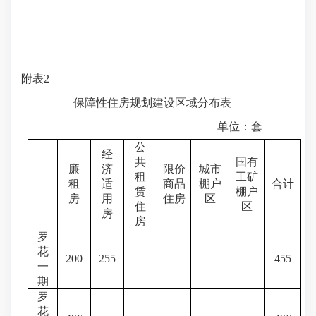
附表
2
保障性住房规划建设区域分布表
单位：套
公
经
共
国有
廉
济
限价
城市
租
工矿
租
适
商品
棚户
合计
赁
棚户
房
用
住房
区
住
区
房
房
罗
花
200
255
455
一
期
罗
花