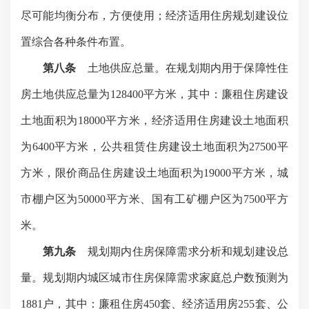
尽可能均衡分布，方便使用；经济适用住房规划建设位
置综合各种条件布置。
第八条
土地供应总量。在规划期内用于保障性住
房土地供应总量为
128400
平方米
，其中：廉租住房建设
土地面积为
18000
平方米
，经济适用住房建设土地面积
为
6400
平方米
，公共租赁住房建设土地面积为
27500
平
方米
，限价商品住房建设土地面积为
19000
平方米
，城
市棚户区为
50000
平方米
、国有工矿棚户区为
7500
平方
米
。
第九条
规划期内住房保障需求分析和规划建设总
量。规划期内城区城市住房保障需求家庭总户数预测为
1881
户，其中：廉租住房
450
套、经济适用房
255
套、公