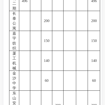
496
496
二
期
长
泰
200
200
公
寓
嘉
宇
150
150
纺
织
厦
工
140
140
机
械
金
沙
60
60
中
学
东
山
安