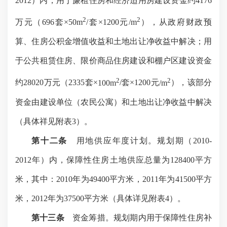
2012
）内，用于廉租住房和经济适用房建设资金约
4176
2
2
万元（
696
套
×
50m
/
套
×1200
元
/m
），从政府财政预
算、住房公积金增值收益和土地出让净收益中解决；用
于公共租赁住房、限价商品住房建设和棚户区建设资金
2
2
约
28020
万元（
2335
套
×
100m
/
套
×1200
元
/m
），该部分
资金由建设单位（农民公寓）和土地出让净收益中解决
（具体祥见附表
3
）。
第十二条
用地供应年度计划。规划期（
2010-
2012
年）内，保障性住房土地供应总量为
128400
平方
米
，其中：
2010
年为
49400
平方米
，
2011
年为
41500
平方
米
，
2012
年为
37500
平方米
（具体详见附表
4
）。
第十三条
资金筹措。规划期内用于保障性住房补