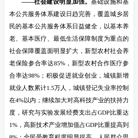
——
社会建设明显加强。
基础设施和基
本公共服务体系建设日趋完善，覆盖城乡居
民的基本公共服务体系日益健全，以基本养
老、基本医疗、最低生活保障制度为重点的
社会保障覆盖面明显扩大，新型农村社会养
老保险参合率达
85%
，新型农村合作医疗参
合率达
98%
；积极促进就业创业，城镇新增
就业人数累计
1.5
万人，城镇登记失业率控制
在
4%
以内；继续加大对高科技产业的扶持力
度，研究与实验发展经费支出占
GDP
比重达
1%
，高新技术产业增加值占
GDP
比重提高到
8%
；全民受教育程度明显提高，人民群众思