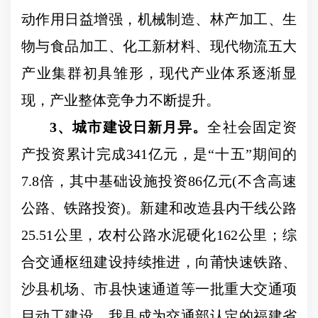
动作用日益增强，机械制造、林产加工、生
物与食品加工、化工新材料、现代物流五大
产业集群初具雏形，现代产业体系逐渐显
现，产业整体竞争力不断提升。
3
、城市建设日新月异。
全社会固定资
产投资累计完成
341
亿元，是
“
十五
”
期间的
7.8
倍，其中基础设施投资
86
亿元
(
不含高速
公路、铁路投资
)
。新建和改造县内干线公路
25.51
公里，农村公路水泥硬化
162
公里；综
合交通枢纽建设持续推进，向莆快速铁路、
沙县机场、市县快速通道等一批重大交通项
目动工建设，我县成为交通部认定的福建省