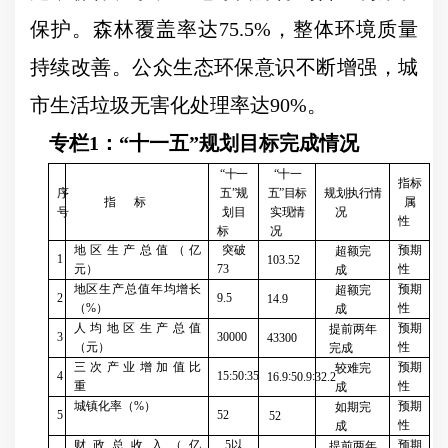
保护。森林覆盖率达
75.5%
，整体环境质量
持续改善。公众生态环保意识不断增强，城
市生活垃圾无害化处理率达
90%
。
专栏
1
：
“
十一五
”
规划目标完成情况
“
十一
“
十一
指标
序
五
”
规
五
”
目标
规划执行情
指
标
属
号
划目
实现情
况
性
标
况
地区生产总值（亿
突破
预期
超额完
1
103.52
元）
73
性
成
地区生产总值年均增长
预期
超额完
2
9.5
14.9
（
%
）
性
成
人均地区生产总值
预期
提前两年
3
30000
43300
（元）
性
完成
三次产业增加值比
预期
较难完
4
15:50:35
:
:
16.9
50.9
32.2
重
性
成
城镇化率（
%
）
预期
如期完
5
52
52
性
成
财政总收入（亿
5
以
预期
提前两年