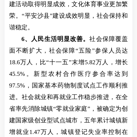
建活动取得明显成效，文化体育事业更加繁
荣。
“
平安沙县
”
建设成效明显，社会保持和
谐稳定。
6
、人民生活明显改善。
社会保障覆盖
面不断扩大，社会保障
“
五险
”
参保人员达
18.6
万人，比
“
十一五
”
末增
5.82
万人，增长
45.5%
。新型农村合作医疗参合率达到
97.5%
，国家基本药物制度试点工作顺利推
进。
社会
就业和再就业工作稳步推进，在全
省率先消除城镇
“
零就业家庭
”
，被确定为创
建国家级创业型试点城市，五年累计城镇新
增就业
1.47
万人，城镇登记失业率控制在