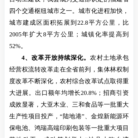
四个交通枢纽城市之一。城市化进程加快，
城市建成区面积拓展到
22.8
平方公里，比
2005
年扩大
8
平方公里；城镇化率提高到
52%
。
4
、改革开放持续深化。
农村土地承包
经营权流转改革走在全省前列，集体林权制
度改革不断深化，农村综合改革试点取得重
大进展。出口额年均增长
20.8%
；招商引资
成效显著，大亚木业、三和食品等一批重大
生产性项目投产，
“
陆地港
”
、金煌新能源环
保电池、鸿瑞高端印刷包装等一批重大项目