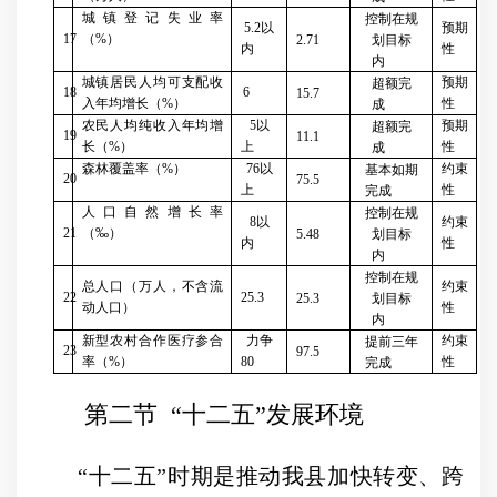
城镇登记失业率
控制在规
5.2
以
预期
17
（
%
）
2.71
划目标
内
性
内
城镇居民人均可支配收
预期
超额完
18
6
15.7
入年均增长（
%
）
性
成
农民人均纯收入年均增
5
以
预期
超额完
19
11.1
长（
%
）
上
性
成
森林覆盖率（
%
）
76
以
约束
基本如期
20
75.5
上
性
完成
人口自然增长率
控制在规
8
以
约束
21
（
‰
）
5.48
划目标
内
性
内
控制在规
总人口（万人，不含流
约束
22
25.3
25.3
划目标
动人口）
性
内
新型农村合作医疗参合
力争
约束
提前三年
23
97.5
率（
%
）
80
性
完成
第二节
“
十二五
”
发展环境
“
十二五
”
时期是推动我县加快转变、跨