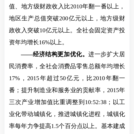
值、地方级财政收入比
2010
年翻一番以上，
地区生产总值突破
200
亿元以上，地方级财
政收入突破
10
亿元以上。全社会固定资产投
资年均增长
16%
以上。
——
经济结构更加优化。
进一步扩大居
民消费率，全社会消费品零售总额年均增长
17%
，
2015
年超过
50
亿元，比
2010
年翻一
番；提升制造业和服务业的贡献率，
2015
年
三次产业增加值比重调整到
10:52:38
；以工
业化带动城镇化，推进城镇化进程，城镇化
率每年力争提高
1.5
个百分点以上。基本建成