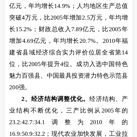
亿元，年均增长
14.9%
；人均地区生产总值
突破
4
万元，比
2005
年增加
2.5
万元，年均增
长
15.2%
；财政总收入
7.89
亿元，比
2005
年
增加
4.69
亿元，年均增长
20.7%
。
2010
年福
建省县域经济综合实力评价位居全省第
14
位，比
2005
年提升
4
位。
成功入选中国特色
魅力百强县、中国最具投资潜力特色示范县
200
强。
2
、经济结构调整优化。
经济结构、产
业结构不断优化，三产比例从
2005
年的
23.2:42.7:34.1
调整为
2010
年的
16.9:50.9:32.2
；现代农业加快发展，工业拉