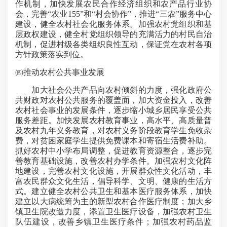
作机制，加快发展农民合作经济组织和农产品行业协
会，完善“农业155”和“村会协作”，推进“三农”服务中心
建设，健全农村社会化服务体系。加强农村党组织和基
层政权建设，健全村党组织领导的充满活力的村民自治
机制，促进村级各类组织良性互动，保证党在农村各项
方针政策落实到位。
㈣推动农村公共事业发展
加大社会公共产品向农村倾斜的力度，强化政府公
共财政对农村公共服务的覆盖面，加大资金投入，改善
农村社会事业的发展条件，逐步缩小城乡居民享受公共
服务差距。加快发展农村教育事业，高水平、高质量普
及农村九年义务教育，对农村义务阶段教育学生免收杂
费，对贫困家庭学生提供免费课本和寄宿生活费补助。
抓好农村中小学布局调整，促进教育资源整合，逐步完
善教育基础设施，改善农村办学条件。加强农村文化阵
地建设，完善农村文化设施，开展群众性文化活动，丰
富农民群众文化生活，倡导科学、文明、健康的生活方
式。建立健全农村公共卫生和基本医疗服务体系，加快
建立以大病统筹为主的新型农村合作医疗制度；加大乡
镇卫生院改造力度，添置卫生医疗设备，加强农村卫生
队伍建设，改善乡镇卫生医疗条件；加强农村药品监