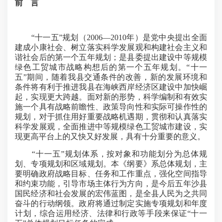
前 言
“十一五”规划（2006—2010年）是党中央提出全面
建成小康社会、树立落实科学发展观和构建社会主义和
谐社会后的第一个五年规划；是县委提出建设中等规模
绿色工贸城市战略构想后的第一个五年规划。“十一
五”期间，随着我县交通条件的改善，新的发展环境和
条件将有利于推进我县在海峡西岸经济区建设中加快崛
起，实现更大跨越。面对新的形势，科学编制和有效实
施一个具有战略前瞻性、政策导向性和实际可操作性的
规划，对于抓住用好重要战略机遇期，贯彻和认真落实
科学发展观，全面推进中等规模绿色工贸城市建设，实
现更高平台上的又快又好发展，具有十分重要的意义。
“十一五”规划体系，按对象和功能划分为总体规
划、专项规划和区域规划。本《纲要》系总体规划，主
要明确政府战略目标、任务和工作重点，强化空间指导
和约束功能，引导市场主体行为方向，是今后五年沙县
国民经济和社会发展的宏伟蓝图，是全县人民为之共同
奋斗的行动纲领。政府将通过制定实施专项规划和年度
计划，综合运用经济、法律和行政等手段来保证“十一