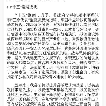
㈠“十五”发展成就
“十五”期间，县委、县政府坚持以邓小平理论
和“三个代表”重要思想为指导，牢固树立和认真落实科
学发展观，积极响应省委、省政府推进海峡西岸经济区
建设战略，积极应对市县一体化，从本县实际出发，做
出建设中等规模绿色工贸城市的战略决策，明确建设海
峡西岸经济区中部的新兴产业集中地、重要物流集散地
和人口集聚地的发展定位，提出富裕沙县、文化沙县、
绿色沙县和平安沙县的发展目标。这是对沙县改革开放
和经济社会发展历史经验的新总结、战略思路的新提
升，是为了构建更高的发展平台、实现更快的跨越发展
的重大战略举措，符合科学发展观的要求，符合省市工
作大局。这一决策部署，进一步清晰了发展目标，明确
了战略定位，拓宽了发展思路，凝聚了创业合力，有效
推动了沙县在海峡西岸经济区建设中加快崛起。
五年来，我县坚持以提升县域经济为基础，以实施
项目带动为抓手，以促进产业集聚为支撑，以优化投资
环境为突破口，主动适应新形势，把握新机遇，拓展新
思路，破解新难题，在加快“两个率先”的进程中作出了
富有成效的探索和实践，经济社会发展迈上新台阶，顺