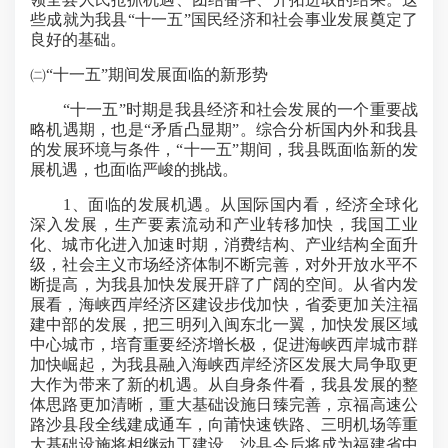
些成就为我县“十一五”国民经济和社会事业发展奠定了
良好的基础。
㈡“十一五”期间发展面临的新形势
“十一五”时期是我县经济和社会发展的一个重要战
略机遇期，也是“矛盾凸显期”。综合分析国内外和我县
的发展环境与条件，“十一五”期间，我县既面临新的发
展机遇，也面临严峻的挑战。
1、面临的发展机遇。从国际国内看，经济全球化
深入发展，生产要素流动和产业转移加快，我国工业
化、城市化进入加速时期，消费结构、产业结构全面升
级，社会主义市场经济体制不断完善，对外开放水平不
断提高，为我县加快发展开辟了广阔的空间。从省内发
展看，海峡西岸经济区建设步伐加快，省委更加关注福
建中部的发展，把三明列入闽东北一翼，加快发展区域
中心城市，培育重要经济增长极，促进海峡西岸城市群
加快崛起，为我县融入海峡西岸经济区发展大局争取更
大作为带来了新的机遇。从自身条件看，我县发展的整
体思路更加清晰，重大基础设施日臻完善，京福高速公
路沙县段全线建成通车，向莆快速铁路、三明机场等重
大基础设施将相继动工建设，沙县今后将成为福建省中