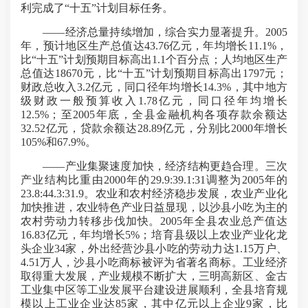
利完成了“十五”计划目标任务。
——经济总量持续增加，综合实力显著提升。2005
年，预计地区生产总值达43.76亿元，年均增长11.1%，
比“十五”计划预期目标高出1.1个百分点；人均地区生产
总值达18670元，比“十五”计划预期目标高出1797元；
财政总收入3.2亿元，同口径年均增长14.3%，其中地方
级财政一般预算收入1.78亿元，同口径年均增长
12.5%；至2005年底，全县金融机构各项存款余额达
32.52亿元，贷款余额达28.89亿元，分别比2000年增长
105%和67.9%。
——产业集聚速度加快，经济结构更趋合理。三次
产业结构比重由2000年的29.9:39.1:31调整为2005年的
23.8:44.3:31.9。农业和农村经济稳步发展，农业产业化
加快推进，农业特色产业日益显现，以沙县小吃为主的
农村劳动力转移步伐加快。2005年全县农业总产值达
16.83亿元，年均增长5%；培育县级以上农业产业化龙
头企业34家，外出经营沙县小吃的劳动力达1.15万户、
4.51万人，沙县小吃商标被评为省著名商标。工业经济
取得重大发展，产业规模不断扩大，三明高新区、金古
工业集中区等工业发展平台建设进展顺利，全县培育规
模以上工业企业达85家，其中亿元以上企业9家，比