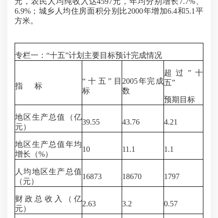
元，农民人均纯收入达4597元，年均分别增长7.7%、
6.9%；城乡人均住房面积分别比2000年增加6.4和5.1平
方米。
专栏一：“十五”计划主要目标预计完成情况
超过”十
“十五”目
2005年完成
五”
指 标
标
数
预期目标
地区生产总值（亿
39.55
43.76
4.21
元）
地区生产总值年均
10
11.1
1.1
增长（%）
人均地区生产总值
16873
18670
1797
（元）
财政总收入（亿
2.63
3.2
0.57
元）