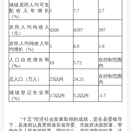
城镇居民人均可支
配收入年增长
5
7.7
2.7
（%）
农民人均纯收入
4200
4597
397
（元）
农民人均纯收入年
5
6.9
1.9
均增长（%）
人口自然增长率
在控制范围
10
5.72
（‰）
内
在控制范围
总人口（万人）
25以内
24.21
内
城镇登记失业率
3.5以内
5.2以内
-1.7
（%）
“十五”经济社会发展取得的成就，是在县委领导
下，县政府认真贯彻落实省市委、市政府决策部署，带
领全县人民抢抓机遇、团结奋斗、开拓进取的结果。这