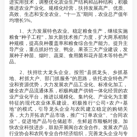
进实用技术，调整优化农业生产结构和品种结构，积极
推进农业产业化、规模化经营，扶持发展高产、优质、
高效、生态和安全农业。“十一五”期间，农业总产值年
均增长5%。
1、大力发展特色农业。稳定粮食生产，继续实施
粮食“种子工程”，加大新技术推广力度，扩大两系稻制
种规模，提高良种覆盖率和粮食综合生产能力。提升主
导产业，重点抓好竹业、鸭业、果茶三大产业建设，发
展种子种苗、烟叶、蔬菜、食用菌和花卉苗木等特色产
品。
2、扶持壮大龙头企业。按照“县抓龙头、乡抓基
地、村抓大户、部门抓服务”的思路，依托农业特色产
业和资源优势，大力发展农产品工业化、标准化加工，
健全农产品流通体系，积极构建产供销一体化经营的农
业产业化平台，推进以规模化、集约化、产业化为主要
特征的现代农业体系建设。积极推行“公司+农户+基
地”的模式，引导龙头企业与农民建立稳定的购销关
系，大力开拓农产品市场，推广“订单农业”、“合同农
业”，促进地产品与仓储超市、生鲜超市顺畅对接。加
快农业科技进步，鼓励开展闽台农业合作。发展农产品
行业协会和农民专业合作经济组织，完善龙头企业与专