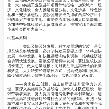
署，主动融入海峡西岸经济区建设，积极对接市县一体
化，大力实施工业强县和项目带动战略，加紧城市、经
济、文化建设，全力推进富裕沙县、文化沙县、绿色沙
县和平安沙县进程，把沙县建设成为海峡西岸经济区中
部的新兴产业集中地、重要物流集散地和人口集聚地，
为加快中等规模绿色工贸城市建设、提前实现全面建成
小康社会而努力奋斗。
㈡基本原则
——突出又快又好发展。科学发展观的实质，是实
现又快又好地发展。必须坚持发展是硬道理，坚持加快
发展、科学发展，加快推进经济结构调整，推动经济社
会协调快速发展。发展必须是科学发展，要注重较快的
增长速度，做大总量规模；同时要注重提高增长的质量
和效益，大力转变经济增长方式，提高资源利用效率，
降低物质消耗，保护生态环境，实现又快又好发展。
——突出自主创新。自主创新是提升竞争力的关
键。要深入实施科教兴县战略，加快人才队伍建设，增
强劳动者素质，努力提高引进消化吸收再创新能力，进
一步提高科技进步对经济社会发展的贡献率。要把上级
精神和沙县实际紧密结合起来，充分发挥和有效整合我
县的区位优势、产业优势和人文优势，不断创新观念、