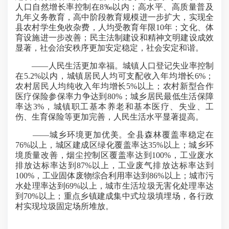
人口自然增长率控制在8‰以内；高水平、高质量普及
九年义务教育，高中阶段教育规模进一步扩大，实现全
县农村学生免收杂费，人均受教育年限10年；文化、体
育设施进一步改善；民主法制建设和精神文明建设成效
显著，社会治安秩序更加安定稳定，社会安定和谐。
——人民生活更加幸福。城镇人口登记失业率控制
在5.2%以内，城镇居民人均可支配收入年均增长6%；
农村居民人均纯收入年均增长5%以上；农村新型合作
医疗保险参保率力争达到80%；城乡居民最低生活保障
率达3%，城镇职工基本养老和基本医疗、失业、工
伤、生育保险等更加完善，人民生活水平显著提高。
——城乡环境更加优美。全县森林覆盖率稳定在
76%以上，城区建成区绿化覆盖率达35%以上；城乡环
境质量改善，烟尘控制区覆盖率达到100%，工业废水
排放达标率达到87%以上，工业废气排放达标率达到
100%，工业固体废物综合利用率达到86%以上；城市污
水处理率达到69%以上，城市生活垃圾无害化处理率达
到70%以上；重点乡镇建成集中式垃圾填埋场，各行政
村实现垃圾固定场所堆放。