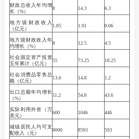
财政总收入年均增
8
14.3
6.3
长（%）
地方级财政收入
1.85
1.91
0.06
（亿元）
地方级财政收入年
8
12.5
4.5
均增长（%）
社会固定资产投资
55
73.25
18.25
五年累计（亿元）
社会消费品零售总
13.6
14.8
1.2
额（亿元）
出口总额年均增长
11.2
54.8
43.6
（%）
实际利用外资（万
600
1046
446
美元）
城镇居民人均可支
8000
8593
593
配收入（元）