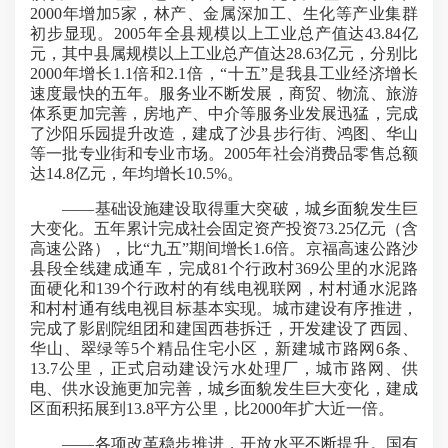
2000年增加5家，林产、金属深加工、生化等产业集群
初步显现。2005年全县规模以上工业总产值达43.84亿
元，其中县属规模以上工业总产值达28.63亿元，分别比
2000年增长1.1倍和2.1倍，“十五”是我县工业经济增长
速度最快的五年。服务业不断发展，商贸、物流、旅游
体系更加完善，房地产、中介等服务业发展迅猛，完成
了沙阳乐园提升改造，建成了沙县步行街、鸿图、华山
等一批专业街和专业市场。2005年社会消费品零售总额
达14.8亿元，年均增长10.5%。
——基础设施建设取得重大突破，城乡面貌发生巨
大变化。五年累计完成社会固定资产投资73.25亿元（含
高速公路），比“九五”期间增长1.6倍。京福高速公路沙
县段全线建成通车，完成81个行政村369公里的水泥路
面硬化和139个行政村的有线电视联网，村村通水泥路
和村村通有线电视目标基本实现。城市建设有序推进，
完成了影剧院组团和建国西巷拆迁，开发建设了西园、
华山、翠绿等5个精品住宅小区，新建城市路网6条、
13.7公里，正式启动建设污水处理厂，城市路网、供
电、供水设施更加完善，城乡面貌发生巨大变化，建成
区面积拓展到13.8平方公里，比2000年扩大近一倍。
——各项改革稳步推进，开放水平不断提升。国有