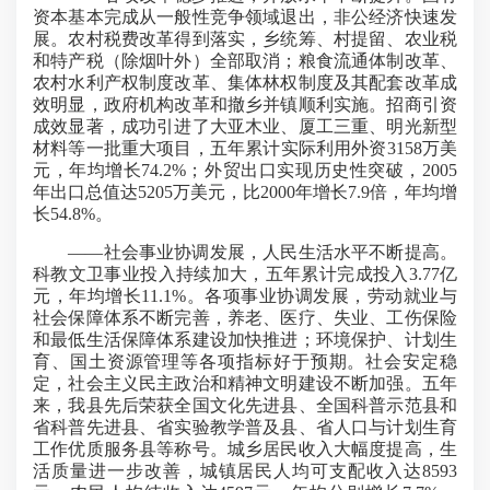
资本基本完成从一般性竞争领域退出，非公经济快速发
展。农村税费改革得到落实，乡统筹、村提留、农业税
和特产税（除烟叶外）全部取消；粮食流通体制改革、
农村水利产权制度改革、集体林权制度及其配套改革成
效明显，政府机构改革和撤乡并镇顺利实施。招商引资
成效显著，成功引进了大亚木业、厦工三重、明光新型
材料等一批重大项目，五年累计实际利用外资3158万美
元，年均增长74.2%；外贸出口实现历史性突破，2005
年出口总值达5205万美元，比2000年增长7.9倍，年均增
长54.8%。
——社会事业协调发展，人民生活水平不断提高。
科教文卫事业投入持续加大，五年累计完成投入3.77亿
元，年均增长11.1%。各项事业协调发展，劳动就业与
社会保障体系不断完善，养老、医疗、失业、工伤保险
和最低生活保障体系建设加快推进；环境保护、计划生
育、国土资源管理等各项指标好于预期。社会安定稳
定，社会主义民主政治和精神文明建设不断加强。五年
来，我县先后荣获全国文化先进县、全国科普示范县和
省科普先进县、省实验教学普及县、省人口与计划生育
工作优质服务县等称号。城乡居民收入大幅度提高，生
活质量进一步改善，城镇居民人均可支配收入达8593