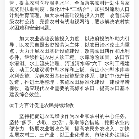
管，提高农村医疗服务水平。全面落实农村计划生育家
庭奖励扶助制度，深化计生“三结合”，加强对流动人口
计划生育管理。加大农村基础设施投入力度，改善低等
级农村公路，完善农村有线电视网络，逐步解决农村饮
水困难和安全问题。
加大农业基础设施投入力度，以政府投资补助为引
导，以农民自愿出资投劳为主体，以农田治水改土为重
点，大力开展农田基础设施建设，改善农田耕作和水利
条件。继续推进农村人饮工程、水库除险加固、农田节
水灌溉、水土流失治理、河道清水等“六千”水利工程建
设，动工兴建双溪中型水库和上坂、荷山小㈠型水库等
水利设施。完善农田基础设施配套体系，抓好中低产田
改造，推进土地整理，实施农田标准化建设，建设旱涝
保收、适应现代农业需要的高标准农田，提高农田基本
建设综合效益。
㈤千方百计促进农民持续增收
坚持把促进农民增收作为农业和农村的中心任务。
坚持“多予、少取、放活”，采取综合措施，挖掘农业内
部潜力，拓展农业增收空间，提高农民务农收入。加快
发展农村二、三产业，以工业化理念、市场化办法搞活