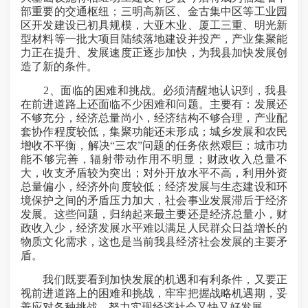
部重要的交通枢纽；三明高新区、金古集中区等工业园
区开发建设已初具规模，大亚木业、厦工三重、明光新
型材料等一批大项目陆续落地建设并投产，产业集聚能
力正在提升、发展速度正逐步加快，为我县加快发展创
造了新的条件。
2、面临的困难和挑战。必须清醒地认识到，我县
在前进道路上还面临不少困难和问题。主要有：发展还
不够充分，经济总量尚小，经济结构不够合理，产业配
套协作程度较低，集聚功能还未形成；城乡发展和农民
增收不平衡，解决“三农”问题的任务依然艰巨；城市功
能不够完善，辐射带动作用不明显；财政收入总量不
大，收支矛盾较为突出；对外开放水平不高，利用外资
总量偏小，经济外向度较低；经济发展与生态建设和环
境保护之间的矛盾压力加大，社会事业发展滞后于经济
发展。这些问题，归纳起来最主要还是经济总量小，财
政收入少，经济发展水平难以满足人民群众日益增长的
物质文化需求，这也是当前我县经济社会发展的主要矛
盾。
我们既要看到加快发展的机遇和有利条件，又要正
视前进道路上的困难和挑战，牢牢把握战略机遇期，妥
善应对各种挑战，努力实现经济社会又快又好发展。