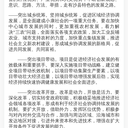
意识、思路、方法、举措，走有沙县特色的发展之路。
——突出城乡统筹。坚持城乡统筹，促进区域经济协调
发展，是全面建成小康社会的一项重大任务。要在加快
中心城市发展的同时，更加重视农村发展，着力解
决“三农”问题，全面落实各项支农政策，加大工业反哺
农业、城市支持农村的力度，加快重点集镇发展，推进
社会主义新农村建设，形成城乡协调发展的新格局，促
进共同发展、共同富裕。
——突出项目带动。项目是促进经济社会发展的有
效载体和重要抓手。要深入实施项目带动战略，建立健
全项目带动长效机制，以项目带动集聚生产要素，以项
目带动壮大经济总量，以项目带动增强发展后劲，实现
经济持续快速协调健康发展和社会全面进步。
——突出改革开放。改革是动力，开放是活力。要
深化改革，切实转变政府职能，积极稳妥地推进经济社
会领域各项改革，形成有利于经济社会协调持续发展的
机制。要扩大开放，借助外力，发挥区位优势，积极参
与对内对外交流与合作，加强与周边区域、沿海城市和
发达地区对接，引进外来资本和先进技术，增强在扩大
开放条件下促进发展的能力。