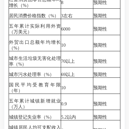
8
预期性
增长（%）
居民消费价格指数（%）
3左右
预期性
五年累计实际利用外资
6000
预期性
（万美元）
外贸出口总额年均增长
10
预期性
（%）
城市生活垃圾无害化处理
70以上
预期性
率（%）
城市污水处理率（%）
69以上
预期性
国民平均受教育年限
10
预期性
（年）
五年累计城镇新增就业
0.9
预期性
（万人）
城镇登记失业率（%）
5.2以内
预期性
城镇居民人均可支配收入