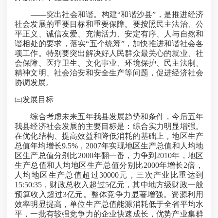
——突出社会和谐。构建“和谐沙县”，是推进经济
社会发展的重要目标和重要保障。要按照民主法治、公
平正义、诚信友爱、充满活力、安定有序、人与自然和
谐相处的要求，落实“五个统筹”，加快推进和谐社会各
项工作。特别要突出解决好人民群众最关心的就业、社
会保障、医疗卫生、文化事业、环境保护、民主法制、
精神文明、社会治安和安全生产等问题，促进经济社会
协调发展。
㈢
发展目标
综合考虑未来五年我县发展趋势和条件，今后五年
我县经济社会发展的主要目标是：综合实力明显增强。
在优化结构、提高效益和降低消耗的基础上，地区生产
总值年均增长9.5%，2007年实现地区生产总值和人均地
区生产总值分别比2000年翻一番，力争到2010年，地区
生产总值和人均地区生产总值分别比2000年增长2倍，
人均地区生产总值超过30000元，三次产业比重达到
15:50:35，财政总收入超过5亿元，其中地方级财政一般
预算收入超过3亿元。整体竞争力显著增强。资源利用
效率明显提高，单位生产总值能源消耗低于全省平均水
平，一批有较强竞争力的企业快速成长，优势产业集群