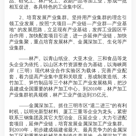
品、硅化工、林产化工、农副产品等加工业，形成一批
相互促进、各具特色的工业集中区。
2、培育发展产业集群。坚持用产业集群的理念引
领工业发展，按照“大项目—产业链—产业群—产业基
地” 的发展思路，立足现有产业基础，发挥工业园区平
台作用，加快配套项目引进，进一步延伸产业链，加快
产业集聚，重点培育发展林产、金属深加工、生化等产
业集群。
——林产。以青山纸业、大亚木业、三和食品等龙
头企业为依托，以山区木竹资源整合为基础，以海峡两
岸（三明）现代林业合作实验区为载体，完善产业配
套，着力提高产业集中度和关联度，形成制浆造纸、木
竹加工、笋竹制品等三个林产加工产业发展格局，把沙
县建成全国重要的林产加工中心。到2010年，林产加工
产业集群初具规模，林产工业产值达到35亿元。
——金属深加工。抓住三明市区“退二进三”的有利
时机，以明光新型材料、厦工三重等企业为龙头，紧密
联系三钢集团及其它大型冶金、压延企业，大力引进配
套项目，延伸产业链，培育发展金属深加工产业集群。
到2010年，初步建成福建省最大、最具竞争力的金属深
加工区和重要的机械装备制造生产基地，金属深加工产