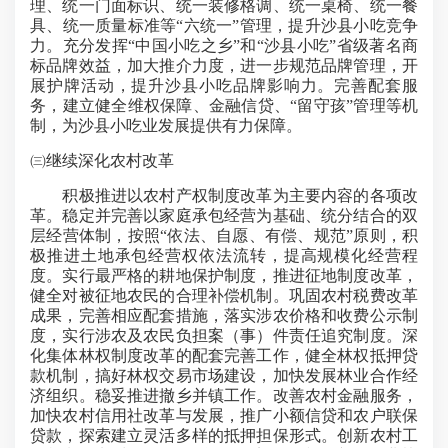
理、统一门面标识、统一装修格调、统一桌椅、统一餐
具、统一质量标准等“六统一”管理，提升沙县小吃竞争
力。充分发挥“中国小吃之乡”和“沙县小吃”省级著名商
标品牌效益，加大推介力度，进一步规范品牌管理，开
展护牌活动，提升沙县小吃品牌影响力。完善配套服
务，建立健全维权保障、金融信贷、“留守孩”管理等机
制，为沙县小吃业发展提供有力保障。
㈢继续深化农村改革
积极推进以农村产权制度改革为主要内容的各项改
革。稳定并完善以家庭承包经营为基础、统分结合的双
层经营体制，按照“依法、自愿、有偿、规范”原则，积
极推进土地承包经营权依法流转，提高规模化经营程
度。实行最严格的耕地保护制度，推进征地制度改革，
健全对被征地农民的合理补偿机制。巩固农村税费改革
成果，完善相应配套措施，落实涉农价格和收费公示制
度，实行涉农及农民负担案（事）件责任追究制度。深
化集体林权制度改革的配套完善工作，健全林权抵押贷
款机制，搞好林权交易市场建设，加快发展林业合作经
济组织。稳妥推进撤乡并镇工作。改善农村金融服务，
加快农村信用社改革与发展，推广小额信贷和农户联保
贷款，探索建立灵活多样的抵押担保形式。创新农村工