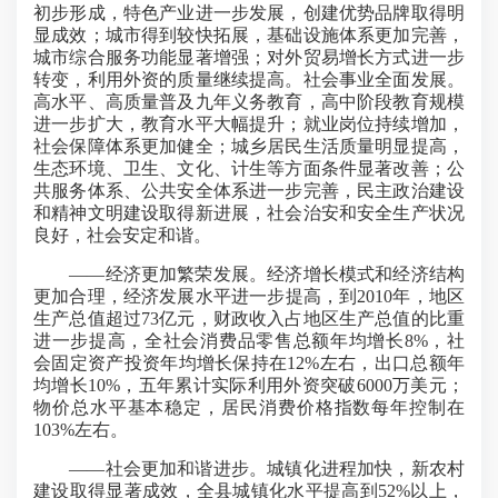
初步形成，特色产业进一步发展，创建优势品牌取得明
显成效；城市得到较快拓展，基础设施体系更加完善，
城市综合服务功能显著增强；对外贸易增长方式进一步
转变，利用外资的质量继续提高。社会事业全面发展。
高水平、高质量普及九年义务教育，高中阶段教育规模
进一步扩大，教育水平大幅提升；就业岗位持续增加，
社会保障体系更加健全；城乡居民生活质量明显提高，
生态环境、卫生、文化、计生等方面条件显著改善；公
共服务体系、公共安全体系进一步完善，民主政治建设
和精神文明建设取得新进展，社会治安和安全生产状况
良好，社会安定和谐。
——经济更加繁荣发展。经济增长模式和经济结构
更加合理，经济发展水平进一步提高，到2010年，地区
生产总值超过73亿元，财政收入占地区生产总值的比重
进一步提高，全社会消费品零售总额年均增长8%，社
会固定资产投资年均增长保持在12%左右，出口总额年
均增长10%，五年累计实际利用外资突破6000万美元；
物价总水平基本稳定，居民消费价格指数每年控制在
103%左右。
——社会更加和谐进步。城镇化进程加快，新农村
建设取得显著成效，全县城镇化水平提高到52%以上，