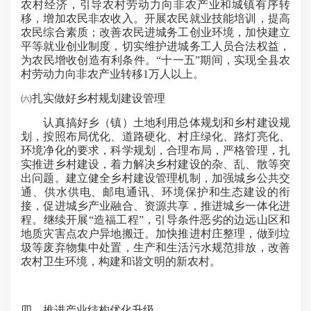
农村经济，引导农村劳动力向非农产业和城镇有序转
移，增加农民非农收入。开展农民就业技能培训，提高
农民综合素质；改善农民进城务工创业环境，加快建立
平等就业创业制度，切实维护进城务工人员合法权益，
为农民增收创造有利条件。“十一五”期间，实现全县农
村劳动力向非农产业转移1万人以上。
㈥扎实做好乡村规划建设管理
认真搞好乡（镇）土地利用总体规划和乡村建设规
划，按照布局优化、道路硬化、村庄绿化、路灯亮化、
环境净化的要求，科学规划，合理布局，严格管理，扎
实推进乡村建设，着力解决乡村建设的杂、乱、散等突
出问题。建立健全乡村建设管理机制，加强城乡公共交
通、供水供电、邮电通讯、环境保护和生态建设的衔
接，促进城乡产业融合、资源共享，推进城乡一体化进
程。继续开展“造福工程”，引导条件恶劣的边远山区和
地质灾害点农户异地搬迁。加快推进村庄整理，做到垃
圾等废弃物集中处置，生产和生活污水规范排放，改善
农村卫生环境，构建和谐文明的新农村。
四、推进产业结构优化升级