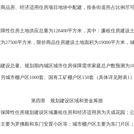
在商品房、经济适用住房项目地块中配建，按各街道所占比例尽
保障性住房土地供应总量为
128400
平方米
，其中：廉租住房建设
积为
27500
平方米
，限价商品住房建设土地面积为
19000
平方米
，
划建设总量。规划期内城区城市住房保障需求家庭总户数预测为
1
。另城市棚户区
1000
套、国有工矿棚户区
150
套（具体详见附表
1
第四章 规划建设区域和资金筹措
市保障性住房规划建设区域廉租住房和经济适用房为天成花园；
房主要为罗佛殿和东门安置小区等；城市棚户区主要为东门片区