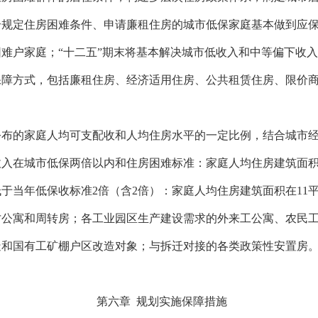
合规定住房困难条件、申请廉租住房的城市低保家庭基本做到应
困难户家庭；
“
十二五
”
期末将基本解决城市低收入和中等偏下收入
保障方式，包括廉租住房、经济适用住房、公共租赁住房、限价
公布的家庭人均可支配收和人均住房水平的一定比例，结合城市
收入在城市低保两倍以内和住房困难标准：家庭人均住房建筑面
低于当年低保收标准
2
倍（含
2
倍）：家庭人均住房建筑面积在
11
才公寓和周转房；各工业园区生产建设需求的外来工公寓、农民
造和国有工矿棚户区改造对象；与拆迁对接的各类政策性安置房
第六章
规划实施保障措施