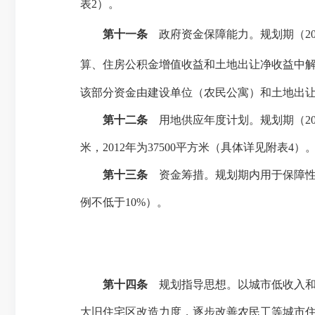
表
2
）。
第十一条
政府资金保障能力。规划期（
2
算、住房公积金增值收益和土地出让净收益中
该部分资金由建设单位（农民公寓）和土地出
第十二条
用地供应年度计划。规划期（
2
米
，
2012
年为
37500
平方米
（具体详见附表
4
）
第十三条
资金筹措。规划期内用于保障性
例不低于
10%
）。
第十四条
规划指导思想。以城市低收入和
大旧住宅区改造力度，逐步改善农民工等城市