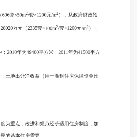
2
2
（
696
套
×
50m
/
套
×1200
元
/m
），从政府财政预
2
2
约
28020
万元（
2335
套
×
100m
/
套
×1200
元
/m
），
中：
2010
年为
49400
平方米
，
2011
年为
41500
平方
；土地出让净收益（用于廉租住房保障资金比
度为重点，改进和规范经济适用住房制度，加
居民的基本住房需要。