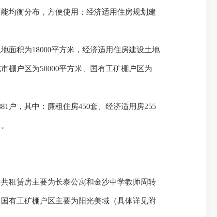
可能均衡分布，方便使用；经济适用住房规划建
土地面积为
18000
平方米
，经济适用住房建设土地
城市棚户区为
50000
平方米
、国有工矿棚户区为
881
户，其中：廉租住房
450
套、经济适用房
255
）。
公共租赁房主要为长泰公寓和金沙中学教师周转
；国有工矿棚户区主要为阳光美域（具体详见附