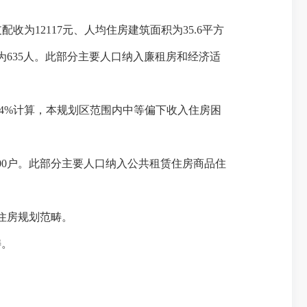
支配收为
12117
元、人均住房建筑面积为
35.6
平方
为
635
人。此部分主要人口纳入廉租房和经济适
.4%
计算，本规划区范围内中等偏下收入住房困
00
户。此部分主要人口纳入公共租赁住房商品住
住房规划范畴。
畴。