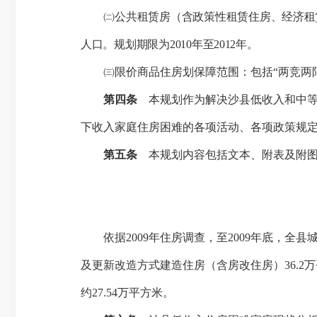
㈡公
共租赁房（含政策性租赁住房、经济租
人口。规划期限为
2010
年至
2012
年。
㈢限价商品住房划保障范围：包括
“
两竞两
第四条
本规划作为解决沙县低收入和中等
下收入家庭住房困难的各项活动、各项政策规
第五条
本规划内容包括文本、附表及附
依据
2009
年住房调查，至
2009
年底，全县城
及更新改造方式建造住房（含房改住房）36.
2
约27.54万平方米。