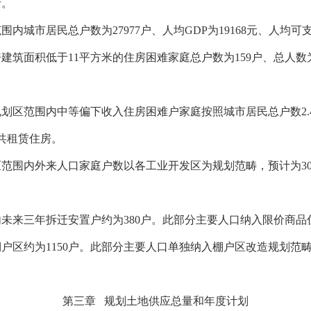
析。
范围内城市居民总户数为
27977
户、人均
GDP
为
19168
元、人均可
房建筑面积低于
11
平方米
的住房困难家庭总户数为
159
户、总人数
规划区范围内中等偏下收入住房困难户家庭按照城市居民总户数
2
共租赁住房。
区范围内外来人口家庭户数以各工业开发区为规划范畴，预计为
3
内未来三年拆迁安置户约为
380
户。此部分主要人口纳入限价商品
棚户区约为
1150
户。此部分主要人口单独纳入棚户区改造规划范
第三章
规划土地供应总量和年度计划