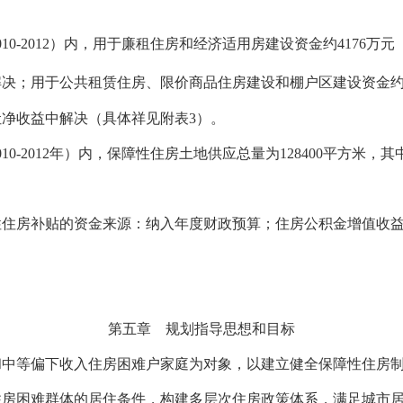
010-2012
）内，用于廉租住房和经济适用房建设资金约
4176
万元
解决；用于公共租赁住房、限价商品住房建设和棚户区建设资金
让净收益中解决（具体祥见附表
3
）。
010-2012
年）内，保障性住房土地供应总量为
128400
平方米
，其
。
住房补贴的资金来源：纳入年度财政预算；住房公积金增值收益
第五章 规划指导思想和目标
中等偏下收入住房困难户家庭为对象，以建立健全保障性住房制
住房困难群体的居住条件，构建多层次住房政策体系，满足城市