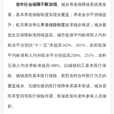
老年社会保障不断加强
。城乡养老保障体系统筹发
展，
基本养老保险制度实现全覆盖；
养老金水平
持续提
升
；
机关事业单位
养老保险制度
改革稳步推进
；
城乡最
低生活保障标准持续提高，城市低保平均标准和人均补
助水平分别比
“
十一五
”
末提高
182%
、
261%
，农村低保
平均标准和人均补助水平分别提高
250%
、
251%
，农村
五保人均供养标准提高
188%
。以城镇职工基本医疗保
险、城镇居民基本医疗保险、新型农村合作医疗为主的
覆盖城乡、无缝衔接的医疗保障体系基本形成，城乡居
民享受同等医疗保险待遇，医保政策向老年参保人员倾
斜。