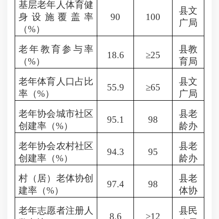
基层老年人体育健
县文
身设施覆盖率
90
100
广局
（
%
）
老年教育参与率
县教
18.6
≥25
（
%
）
育局
老年体育人口占比
县文
55.9
≥65
率（
%
）
广局
老年协会城市社区
县老
95.1
98
创建率（
%
）
龄办
老年协会农村社区
县老
94.3
95
创建率（
%
）
龄办
村（居）老体协创
县老
97.4
98
建率（
%
）
体协
老年志愿者注册人
县民
8.6
≥12