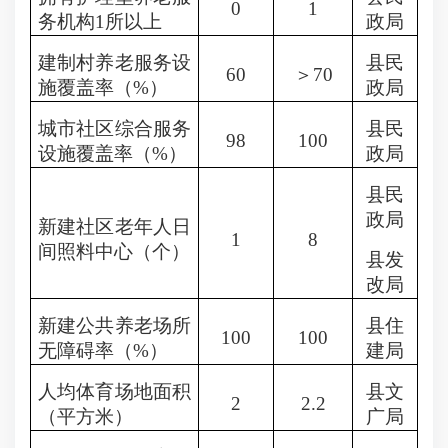
0
1
务机构
1
所以上
政局
建制村养老服务设
县民
60
＞
70
施覆盖率（
%
）
政局
城市社区综合服务
县民
98
100
设施覆盖率（
%
）
政局
县民
政局
新建社区老年人日
1
8
间照料中心（个）
县发
改局
新建公共养老场所
县住
100
100
无障碍率（
%
）
建局
人均体育场地面积
县文
2
2.2
（平方米）
广局