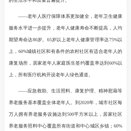
的生活水平和质量普遍提升。
——
老年人医疗保障体系更加健全，老年卫生健康
服务水平进一步提升，老年人健康寿命不断提高，人均
期望寿命达
80
岁。
65
岁以上老年人健康管理率达
75%
以
上，
60%
城镇社区和有条件的农村社区有适合老年人的
康复场所，居家老年人家庭医生签约覆盖率达到
60%
以
上，所有医疗机构开设老年人绿色通道。
——
应急救助、生活照料、康复护理、精神慰藉等
养老服务基本覆盖全体老年人。到
2020
年，城市社区每
万人拥有养老服务设施达到
500
平方米以上，居家社区
养老服务照料中心覆盖所有街道和中心城区乡镇；
60%