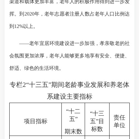
渠道和载体更加丰富，老年人的积极作用得到进一步发
挥。到
2020
年，老年志愿者注册人数占老年人口比例达
到
12%
以上。
——
老年宜居环境建设进一步加强，孝亲敬老的社
会氛围更加浓厚，老年人能够更多地享有安全、便捷、
舒适、绿色的生活环境。
专栏
2
“十三五”期间老龄事业发展和养老体
系建设主要指标
“
十二
“
十三
责任
五
”
项目指标
五
”
目
单位
标数
期末数