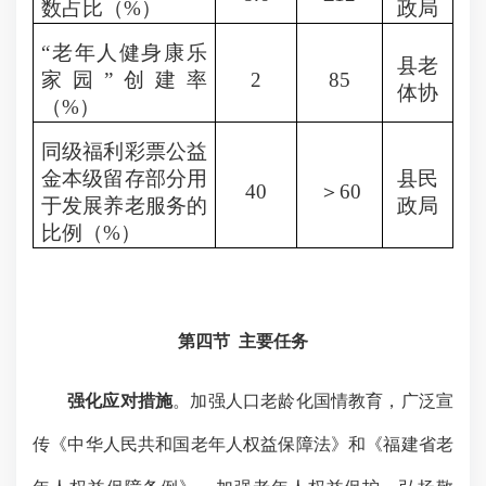
数占比（
%
）
政局
“
老年人健身康乐
县老
家园
”
创建率
2
85
体协
（
%
）
同级福利彩票公益
金本级留存部分用
县民
40
＞
60
于发展养老服务的
政局
比例（
%
）
第四节
主要任务
强化应对措施
。加强人口老龄化国情教育，广泛宣
传《中华人民共和国老年人权益保障法》和《福建省老