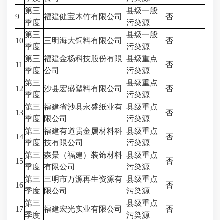
第三
县级一般
9
福建健宝木竹有限公司
否
季度
污染源
第三
县级一般
10
三明海大饲料有限公司
否
季度
污染源
第三
福建金杨科技股份有限
县级重点
11
否
季度
公司
污染源
第三
县级重点
12
沙县宏盛塑料有限公司
否
季度
污染源
第三
福建省沙县永盛纸业有
县级重点
13
否
季度
限公司
污染源
第三
福建有道贵金属材料科
县级重点
14
否
季度
技有限公司
污染源
第三
森景（福建）装饰材料
县级重点
15
否
季度
有限公司
污染源
第三
三明市万源再生资源有
县级重点
16
否
季度
限公司
污染源
第三
县级重点
17
福建宏光实业有限公司
否
季度
污染源