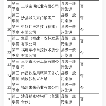
第三
县级一般
18
三明京明纸业有限公司
否
季度
污染源
第三
县级一般
19
沙县城关东门酿酒厂
否
季度
污染源
第三
中钛启辰科技（福建）
县级一般
20
否
季度
有限公司
污染源
第三
集辰（福建）农林发展
县级一般
21
否
季度
有限公司
污染源
第三
福建华橡自控技术股份
县级一般
22
否
季度
有限公司
污染源
第三
三明市宏兴工贸有限公
县级一般
23
否
季度
司
污染源
第三
南昌铁路局鹰潭工务机
县级一般
24
否
季度
械段沙县采石场
污染源
第三
县级一般
25
福建未来药业有限公司
否
季度
污染源
第三
沙县精密铸钢厂（普通
县级一般
26
否
季度
合伙）
污染源