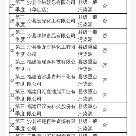
第三
沙县金钻娱乐有限公司
县级一般
27
否
季度
（华山店）
污染源
第三
县级一般
28
沙县宏光化工有限公司
否
季度
污染源
第三
县级一般
29
沙县味神食品有限公司
否
季度
污染源
第三
沙县金龙香料化工有限
县级重点
30
否
季度
公司
污染源
第三
福建新瑞泰科技有限公
县级重点
31
否
季度
司
污染源
第三
福建省沙县青州日化有
县级重点
32
否
季度
限公司
污染源
第三
福建日汇鑫油脂工业有
县级重点
33
否
季度
限公司
污染源
第三
福建巴汉夫科技股份有
县级重点
34
否
季度
限公司
污染源
第三
沙县福翔再生资源有限
县级一般
35
否
季度
公司
污染源