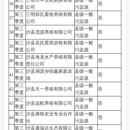
第三
三明市中安机制炭有限
县级一般
36
否
季度
公司
污染源
第三
三明郑氏畜牧养殖有限
县级一般
37
否
季度
公司
污染源
第三
县级一般
38
沙县茂源养殖有限公司
否
季度
污染源
第三
沙县吴氏星雨农牧有限
县级一般
39
否
季度
公司
污染源
第三
沙县海龙水产养殖有限
县级一般
40
否
季度
责任公司
污染源
第三
沙县湖源乡恒鑫家庭农
县级一般
41
否
季度
场
污染源
第三
县级一般
42
沙县天一养殖有限公司
否
季度
污染源
第三
县级一般
43
沙县远航养殖有限公司
否
季度
污染源
第三
沙县康牧农业专业合作
县级一般
44
否
季度
社
污染源
第三
沙县康瑞达生态有限公
县级一般