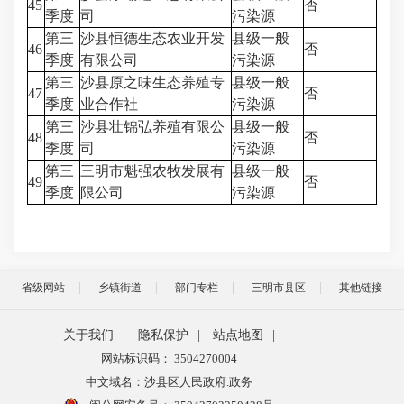
45
否
季度
司
污染源
第三
沙县恒德生态农业开发
县级一般
46
否
季度
有限公司
污染源
第三
沙县原之味生态养殖专
县级一般
47
否
季度
业合作社
污染源
第三
沙县壮锦弘养殖有限公
县级一般
48
否
季度
司
污染源
第三
三明市魁强农牧发展有
县级一般
49
否
季度
限公司
污染源
省级网站
乡镇街道
部门专栏
三明市县区
其他链接
关于我们
|
隐私保护
|
站点地图
|
网站标识码： 3504270004
中文域名：沙县区人民政府.政务