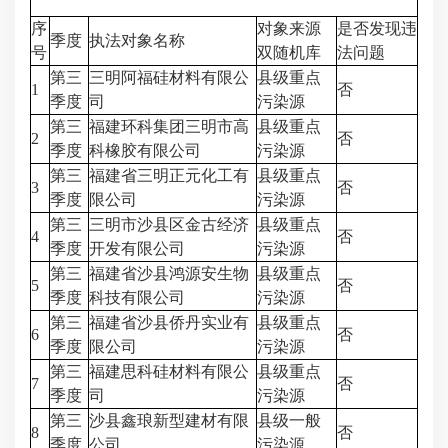
序
对象来源
是否发现违
季度
执法对象名称
号
双随机库
法问题
第三
三明阿福硅材料有限公
县级重点
1
否
季度
司
污染源
第三
福建环科集团三明市高
县级重点
2
否
季度
科橡胶有限公司
污染源
第三
福建省三明正元化工有
县级重点
3
否
季度
限公司
污染源
第三
三明市沙县区金古经济
县级重点
4
否
季度
开发有限公司
污染源
第三
福建省沙县鸿源安生物
县级重点
5
否
季度
科技有限公司
污染源
第三
福建省沙县侨丹实业有
县级重点
6
否
季度
限公司
污染源
第三
福建思科硅材料有限公
县级重点
7
否
季度
司
污染源
第三
沙县鑫琅新型建材有限
县级一般
8
否
季度
公司
污染源