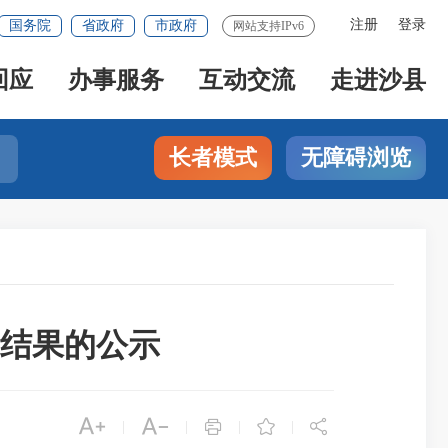
注册
登录
国务院
省政府
市政府
网站支持IPv6
回应
办事服务
互动交流
走进沙县
长者模式
无障碍浏览
查结果的公示





|
|
|
|