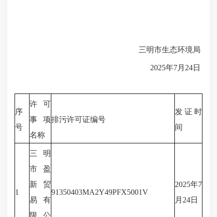
三明市生态环境局
2025年7月24日
许可
序
发证时
事项
排污许可证编号
号
间
名称
三明
市盈
新贸
2025年7
1
91350403MA2Y49PFX5001V
易有
月24日
限公