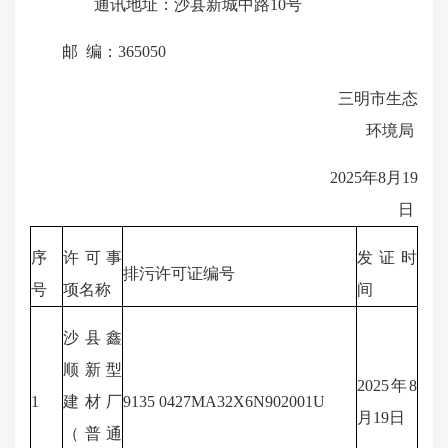
通讯地址：沙县新城中路10号
邮 编：365050
三明市生态
环境局
2025年8月19
日
序
许可事
发证时
排污许可证编号
号
项名称
间
沙县鑫
顺新型
2025年8
1
建材厂
9135 0427MA32X6N902001U
月19日
（普通