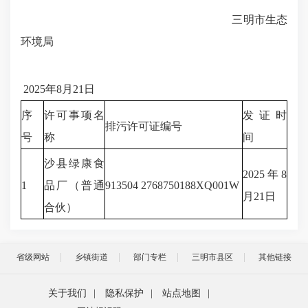
三明市生态
环境局
2025年8月21日
序
许可事项名
发证时
排污许可证编号
号
称
间
沙县绿康食
2025年8
1
品厂（普通
913504 2768750188XQ001W
月21日
合伙）
省级网站
乡镇街道
部门专栏
三明市县区
其他链接
关于我们
|
隐私保护
|
站点地图
|