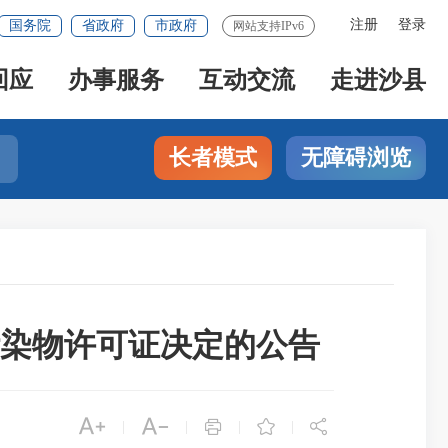
注册
登录
国务院
省政府
市政府
网站支持IPv6
回应
办事服务
互动交流
走进沙县
长者模式
无障碍浏览
污染物许可证决定的公告





|
|
|
|