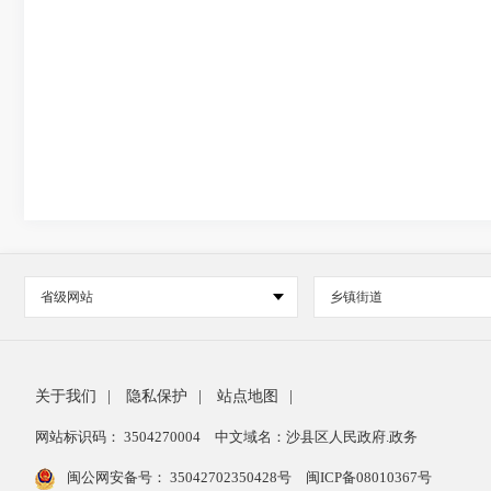
省级网站
乡镇街道
关于我们
|
隐私保护
|
站点地图
|
网站标识码： 3504270004
中文域名：沙县区人民政府.政务
闽公网安备号：
35042702350428号
闽ICP备08010367号