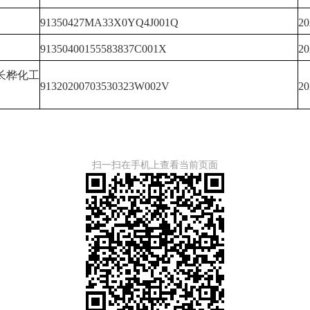
91350427MA33X0YQ4J001Q
2
91350400155583837C001X
2
长桦化工
91320200703530323W002V
2
扫一扫在手机上查看当前页面