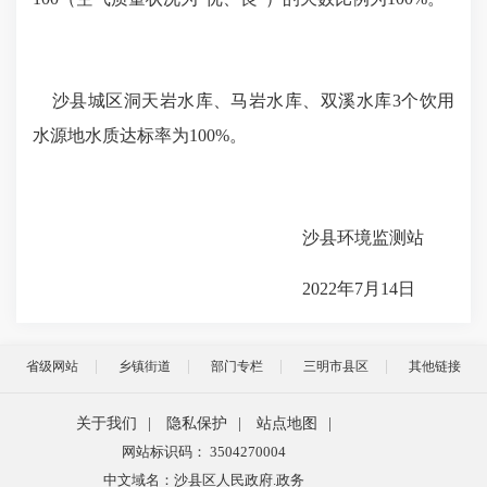
沙县城区洞天岩水库、马岩水库、双溪水库
3
个饮用
水源地水质达标率为
100%
。
沙县环境监测站
2022
年
7
月
14
日
省级网站
乡镇街道
部门专栏
三明市县区
其他链接
关于我们
|
隐私保护
|
站点地图
|
网站标识码： 3504270004
中文域名：沙县区人民政府.政务