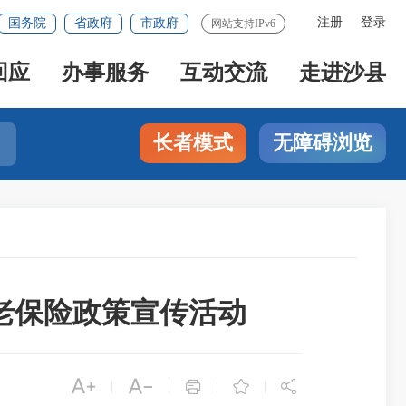
注册
登录
国务院
省政府
市政府
网站支持IPv6
回应
办事服务
互动交流
走进沙县
长者模式
无障碍浏览
老保险政策宣传活动





|
|
|
|