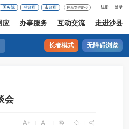
注册
登录
国务院
省政府
市政府
网站支持IPv6
回应
办事服务
互动交流
走进沙县
长者模式
无障碍浏览
谈会





|
|
|
|