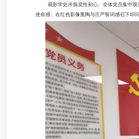
观影学史淬炼党性初心。全体党员集中观
使命感，在红色影像熏陶与庄严誓词感召下叩