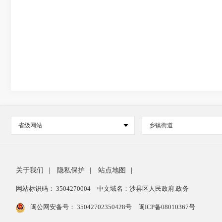
省级网站
乡镇街道
关于我们
|
隐私保护
|
站点地图
|
网站标识码： 3504270004
中文域名：沙县区人民政府.政务
闽公网安备号：
35042702350428号
闽ICP备08010367号