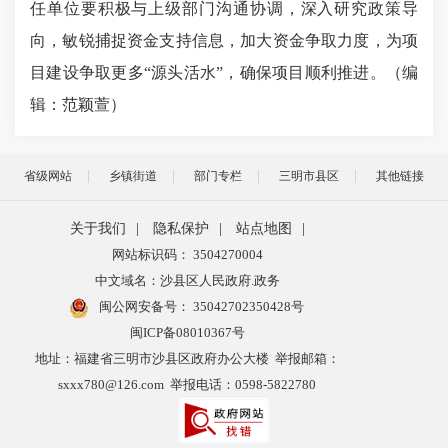
任单位要积极与上级部门沟通协调，深入研究政策导
向，敏锐捕捉资金支持信息，加大资金争取力度，为项
目建设争取更多“源头活水”，确保项目顺利推进。（编
辑：范颖萱
）
省级网站
乡镇街道
部门专栏
三明市县区
其他链接
关于我们
|
隐私保护
|
站点地图
|
网站标识码： 3504270004
中文域名：沙县区人民政府.政务
闽公网安备号：
35042702350428号
闽ICP备08010367号
地址：福建省三明市沙县区政府办公大楼 举报邮箱：
sxxx780@126.com 举报电话：0598-5822780