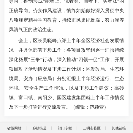
导向，推动形成“能者上、优者奖、庸者下、劣者汰”的
正确导向。夯实作风建设，慎终如始做好深入贯彻中央
八项规定精神学习教育，持续正风肃纪反腐，努力涵养
风清气正的政治生态。
会上，区长吴晓峰点评上半年全区经济社会发展情
况，并具体部署下步工作；各项目攻坚组逐一汇报持续
深化拓展“三争”行动，深入推动“四领一促”工作，开展
项目攻坚活动情况及下步工作计划；区发改局、生态环
境局、安办（应急局）分别汇报上半年经济运行、生态
环境、安全生产工作情况，以及下步工作建议；高砂
镇、富口镇、南阳乡、园区建发集团就上半年工作情况
及下一步打算进行交流发言。（编辑：范颖萱
）
省级网站
乡镇街道
部门专栏
三明市县区
其他链接