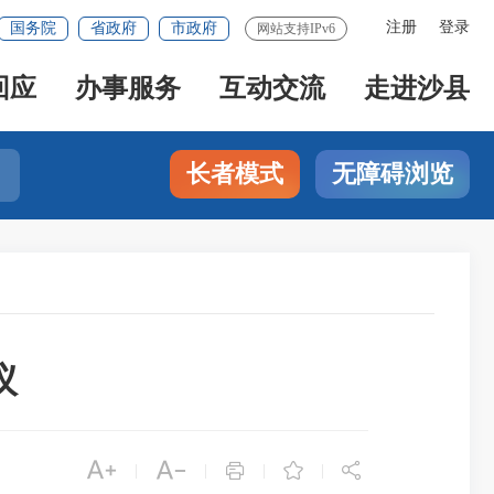
注册
登录
国务院
省政府
市政府
网站支持IPv6
回应
办事服务
互动交流
走进沙县
长者模式
无障碍浏览
议





|
|
|
|