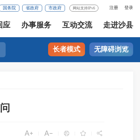
注册
登录
国务院
省政府
市政府
网站支持IPv6
回应
办事服务
互动交流
走进沙县
长者模式
无障碍浏览
慰问





|
|
|
|