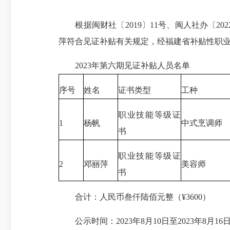
根据闽财社〔2019〕11号、闽人社办〔2022
萍符合见证补贴有关规定，经福建省补贴性职业
2023年第六期见证补贴人员名单
序号
姓名
证书类型
工种
职业技能等级证
1
杨帆
中式烹调师
书
职业技能等级证
2
邓丽萍
美容师
书
合计：人民币叁仟陆佰元整（¥3600）
公示时间：2023年8月10日至2023年8月16