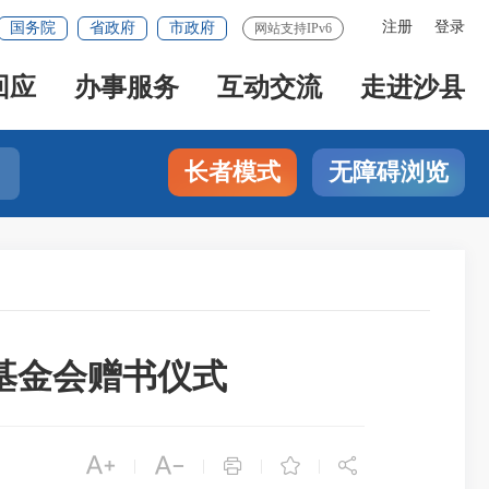
注册
登录
国务院
省政府
市政府
网站支持IPv6
回应
办事服务
互动交流
走进沙县
长者模式
无障碍浏览
基金会赠书仪式





|
|
|
|