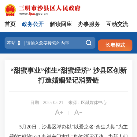
首页
政务公开
解读回应
办事服务
互动交流
注册
登录

长者模式
“甜蜜事业”催生“甜蜜经济” 沙县区创新
打造婚姻登记消费链
日期：2025-05-21
来源：区融媒体中心


|
5月20日，沙县区举办以“以爱之名·余生为期”为主
题的“相约5·20 走进东门古街”集体颁证活动，为新人们