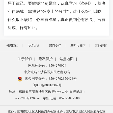
严于律己。要敏锐辨别是非，认真学习《条例》，坚决
守住底线，掌握好“饭桌上的分寸”，对什么饭可以吃、
什么饭不该吃，心里有准星，真正做到心有所畏、言有
所戒、行有所止。
省级网站
乡镇街道
部门专栏
三明市县区
其他链接
关于我们
|
隐私保护
|
站点地图
|
网站标识码： 3504270004
中文域名：沙县区人民政府.政务
闽公网安备号：
35042702350428号
闽ICP备08010367号
地址：福建省三明市沙县区政府办公大楼 举报邮箱：
sxxx780@126.com 举报电话：0598-5822780
主办：三明市沙县区人民政府办公室 承办：三明市沙县区人民政府办公室