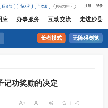
注册
登录
国务院
省政府
市政府
网站支持IPv6
回应
办事服务
互动交流
走进沙县
长者模式
无障碍浏览
予记功奖励的决定





|
|
|
|