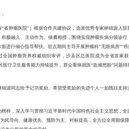
位：
称“省肿瘤医院”）根据合作共建协议，选派优秀专家林锦源入
，积极融入、主动作为、倾囊相授，围绕实现肿瘤疾病分级诊疗
面进行倾心指导帮扶。驻点期间主导开展肿瘤科“无呕病房”“癌
过全国肿瘤营养权威组织审评，沙县区总医院成为全省首家获“
县区医疗卫生服务能力持续提升，群众看病就医“急难愁盼”问题
源同志给予记功奖励。希望受奖励的先进个人一如既往支持
样，深入学习贯彻习近平新时代中国特色社会主义思想，全
持为民导向、健康优先、预防为主、对标提高，全方位全周期保障人