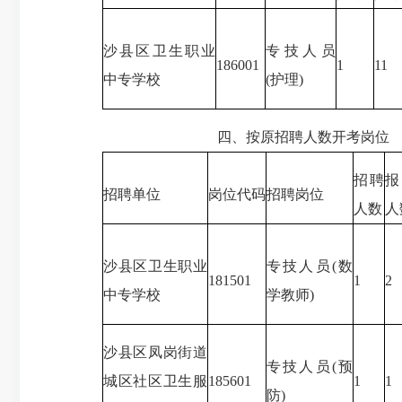
沙县区卫生职业
专技人员
186001
1
11
中专学校
(护理)
四、按原招聘人数开考岗位
招聘
招聘单位
岗位代码
招聘岗位
人数
人
沙县区卫生职业
专技人员(数
181501
1
2
中专学校
学教师)
沙县区凤岗街道
专技人员(预
城区社区卫生服
185601
1
1
防)