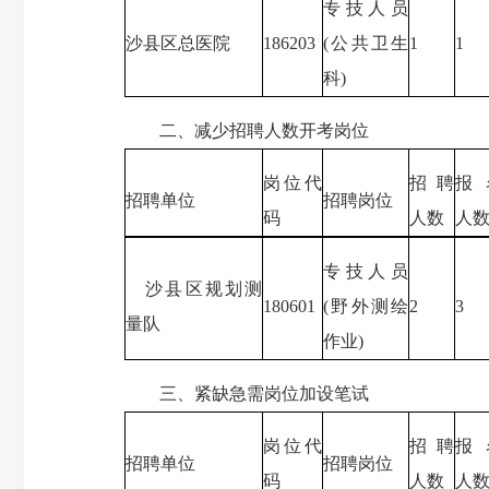
专技人员
沙县区总医院
186203
(公共卫生
1
1
科)
二、减少招聘人数开考岗位
岗位代
招聘
报
招聘单位
招聘岗位
码
人数
人
专技人员
沙县区规划测
180601
(野外测绘
2
3
量队
作业)
三、紧缺急需岗位加设笔试
岗位代
招聘
报
招聘单位
招聘岗位
码
人数
人