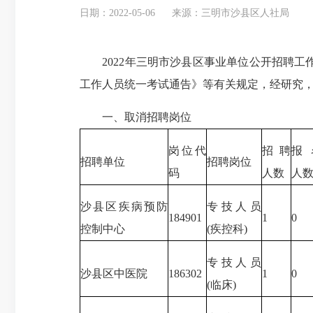
日期：2022-05-06
来源：三明市沙县区人社局
2022年三明市沙县区事业单位公开招聘工作
工作人员统一考试通告》等有关规定，经研究，
一、取消招聘岗位
岗位代
招聘
报
招聘单位
招聘岗位
码
人数
人
沙县区疾病预防
专技人员
184901
1
0
控制中心
(疾控科)
专技人员
沙县区中医院
186302
1
0
(临床)