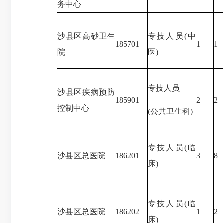
务中心
沙县区高砂卫生
专技人员(中
185701
1
1
院
医)
专技人员
沙县区疾病预防
185901
2
2
控制中心
(公共卫生科)
专技人员(临
沙县区总医院
186201
3
8
床)
专技人员(临
沙县区总医院
186202
1
2
床)