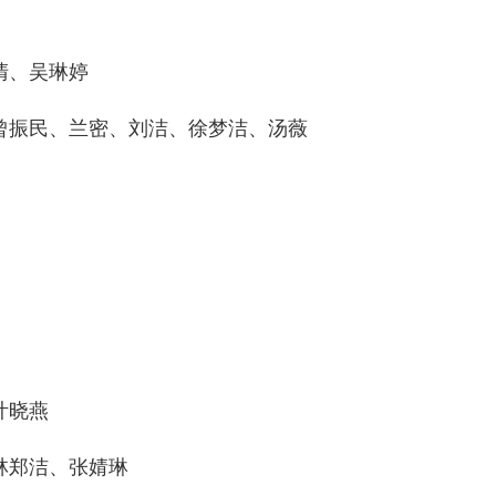
清、吴琳婷
振民、兰密、刘洁、徐梦洁、汤薇
叶晓燕
郑洁、张婧琳