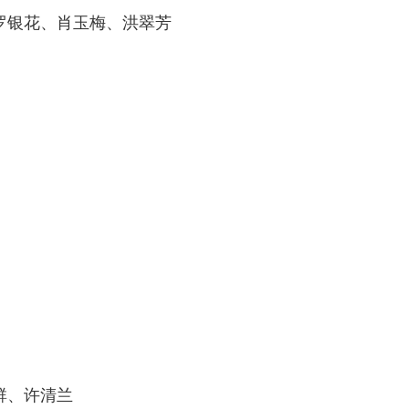
银花、肖玉梅、洪翠芳
群、许清兰