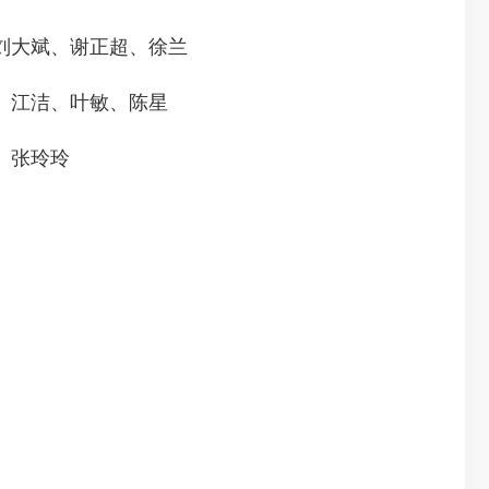
刘大斌、谢正超、徐兰
、江洁、叶敏、陈星
、张玲玲