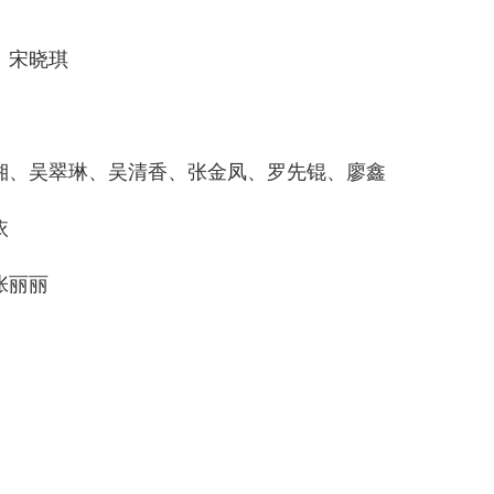
、宋晓琪
、吴翠琳、吴清香、张金凤、罗先锟、廖鑫
依
张丽丽