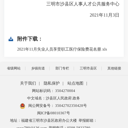
三明市沙县区人事人才公共服务中心
2021年11月3日
附件下载：
2021年11月失业人员享受职工医疗保险费花名册.xls
省级网站
乡镇街道
部门专栏
三明市县区
其他链接
关于我们
|
隐私保护
|
站点地图
|
网站标识码： 3504270004
中文域名：沙县区人民政府.政务
闽公网安备号：
35042702350428号
闽ICP备08010367号
地址：福建省三明市沙县区政府办公大楼 举报邮箱：
sxxx780@126.com 举报电话：0598-5822780