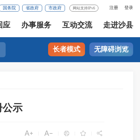
注册
登录
国务院
省政府
市政府
网站支持IPv6
回应
办事服务
互动交流
走进沙县
长者模式
无障碍浏览
册公示





|
|
|
|