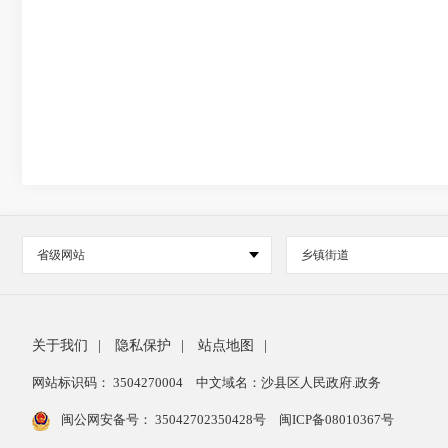
省级网站
乡镇街道
关于我们
|
隐私保护
|
站点地图
|
网站标识码： 3504270004
中文域名：沙县区人民政府.政务
闽公网安备号：
35042702350428号
闽ICP备08010367号