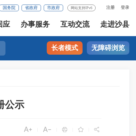
注册
登录
国务院
省政府
市政府
网站支持IPv6
回应
办事服务
互动交流
走进沙县
长者模式
无障碍浏览
册公示





|
|
|
|