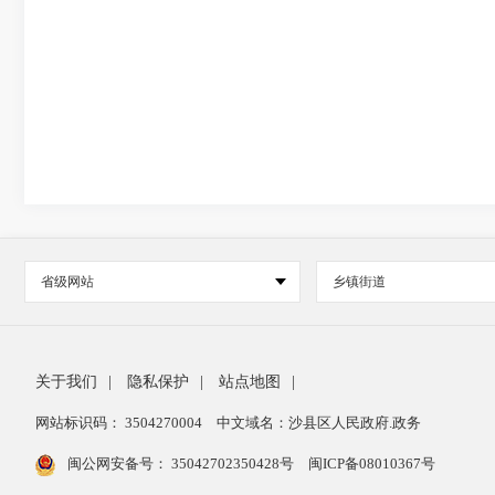
省级网站
乡镇街道
关于我们
|
隐私保护
|
站点地图
|
网站标识码： 3504270004
中文域名：沙县区人民政府.政务
闽公网安备号：
35042702350428号
闽ICP备08010367号