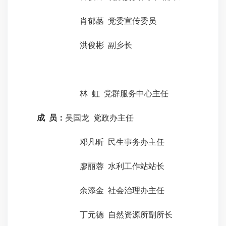
肖郁菡
党委宣传委员
洪俊彬
副
乡长
林
虹
党群服务中心主任
成
员：
吴国龙
党政办主任
邓凡昕
民生事务办主任
廖丽蓉
水利工作站站长
余添金
社会治理办
主任
丁元德
自然资源所
副
所长