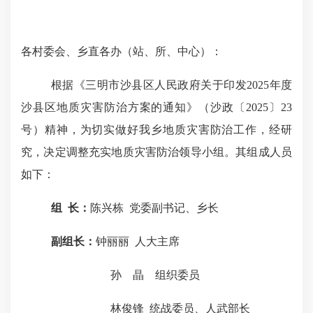
各村委会、乡直各办（站、所、中心）：
根据《三明市沙县
区
人民政府关于印发
202
5
年度
沙县区地质灾害防治方案的通知》（沙政〔
202
5
〕
23
号）精神
，
为切实做好我乡地质灾害防治工作，经研
究，决定调整充实地质灾害防治领导小组。其组成人员
如下：
组
长：
陈兴栋
党委副书记、乡长
副组长：
钟丽丽
人大主席
孙 晶 组织
委员
林俊锋
统战委员、人武部长