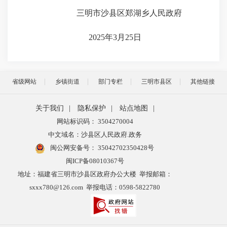
三明市沙县区郑湖乡人民政府
202
5
年
3
月
25
日
省级网站
乡镇街道
部门专栏
三明市县区
其他链接
关于我们
|
隐私保护
|
站点地图
|
网站标识码： 3504270004
中文域名：沙县区人民政府.政务
闽公网安备号：
35042702350428号
闽ICP备08010367号
地址：福建省三明市沙县区政府办公大楼 举报邮箱：
sxxx780@126.com 举报电话：0598-5822780