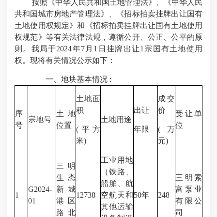
按照《中华人民共和国土地管理法》、《中华人民
共和国城市房地产管理法》、《招标拍卖挂牌出让国有
土地使用权规定》和《招标拍卖挂牌出让国有土地使用
权规范》等有关法律法规，遵循公开、公正、公平的原
则。我局于2024年7月1日挂牌出让1宗国有土地使用
权。现将有关情况公示如下：
一、地块基本情况 :
土地面
成交
积
出让
价
序
土地
受让单
宗地号
土地用途
号
位置
位
(平方
年限
(万
米)
元)
工业用地
三明
（铁路、
生态
三明索
船舶、航
G2024-
新城
富泵业
1
12738
空航天和
50年
248
01
港区
有限公
其他运输
路北
司