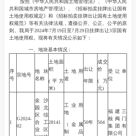
按照《中华人民共和国土地管理法》、《中华人民
共和国城市房地产管理法》、《招标拍卖挂牌出让国有
土地使用权规定》和《招标拍卖挂牌出让国有土地使用
权规范》等有关法律法规，遵循公开、公正、公平的原
则。我局于2024年7月19日至7月29日挂牌出让3宗国有
土地使用权。现将有关情况公示如下：
一、地块基本情况 :
土地面
成交
积
出让
价
序
地块
土地用
受让单
宗地号
号
名称
途
位
(平方
年限
(万
米)
元)
金沙
工业用
园北
福建三
地
区综
G2024-
核阀门
1
合工
28141
50年
504
（金属
02
集团有
业区
制品
限公司