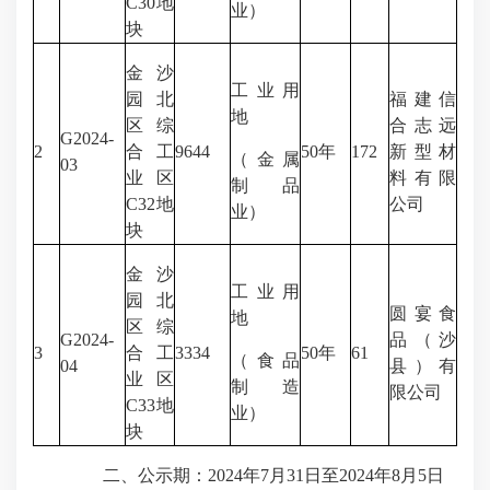
C30地
业）
块
金沙
工业用
园北
福建信
地
区综
合志远
G2024-
2
合工
9644
50年
172
新型材
（金属
03
业区
料有限
制品
C32地
公司
业）
块
金沙
工业用
园北
圆宴食
地
区综
G2024-
品（沙
3
合工
3334
50年
61
（食品
04
县）有
业区
制造
限公司
C33地
业）
块
二、公示期：2024年7月31日至2024年8月5日