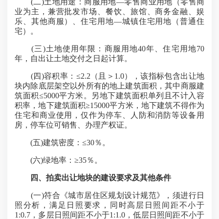
(二)土地用途：商服用地—零售商业用地（零售商
业为主，兼营批发市场、餐饮、旅馆、商务金融、娱
乐、其他商服）、住宅用地—城镇住宅用地（普通住
宅）。
(三)土地使用年限：商服用地40年、住宅用地70
年，自出让土地交付之日起计算。
(四)容积率：≤2.2（且＞1.0），该指标包含出让地
块内除底层架空以外所有的地上建筑面积，其中商服建
筑面积≤5000平方米。另地下建筑面积单列且不计入容
积率，地下建筑面积≥15000平方米，地下建筑不得作为
住宅和商业使用，仅作为停车、人防和消防等设备用
房，停车位可销售、办理产权证。
(五)建筑密度：≤30％。
(六)绿地率：≥35％。
四、拍卖出让地块的建设要求及其他条件
(一)符合《城市居住区规划设计规范》，须进行日
照分析，满足日照要求，同时高层日照间距不小于
1:0.7，多层日照间距不小于1:1.0，低层日照间距不小于