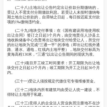
(二十八)土地出让公告约定出让价款分期缴纳的，
受让人不需支付分期缴款利息。若受让人未按时缴纳每
期土地出让价款的，自滞纳之日起，每日按迟延支付款
项的1‰缴纳违约金。
(二十九)地块交付事项：在《国有建设用地使用权
出让合同》签订之日起3个月内，由交地责任人沙县土
地收购储备中心负责将出让地块交付给受让人，所交付
的出让地块为完成“三通一平” 的净地（即出让红线外通
路、通水、通电，红线内土地平整），地块交付标高为
黄海高程130米，“三通”以出让公告期间的现状为准。
(三十)项目开工竣工时间要求：开工期限为出让地
块交付之日起12个月内；竣工期限为开工之日起36个月
内。
(三十一)受让人须按规定代缴住宅专项维修资金。
(三十二)地块内所有建筑均由受让人统一建设，不
得转让土地用于私建。
(三十三)竞得人的企业法人营业执照注册地不在沙