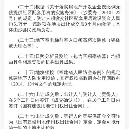
(二十二)根据《关于落实房地产开发企业按比例无
偿提供社区配套用房的实施办法》（沙委办〔2010〕25
号）的规定，受让人须缴交社区配套用房建设资金人民
币51万元，该款项在地块出让成交后3个月内缴清，具
体由沙县民政局负责。
(二十三)地下室电梯前室入口须高档次装修（瓷砖
或大理石等）。
(二十四)日照分析及测绘（包含容积率核算）均须
由具备相应资质的机构出具成果。
(二十五)地块须按《福建省人民防空条例》的规定
修建地下人防专用设施，其产权按省政府办公厅闽政办
〔2014〕134号文件的规定办理。
(二十六)出让成交后，出让人与受让人（竞得人）
在5个工作日内签订《成交确认书》、在10个工作日内
签订《国有建设用地使用权出让合同》。
(二十七)出让成交后，竞得人的竞买保证金全额转
为《国有建设用地使用权出让合同》定金，定金可抵作
第一期的土地出让价款。