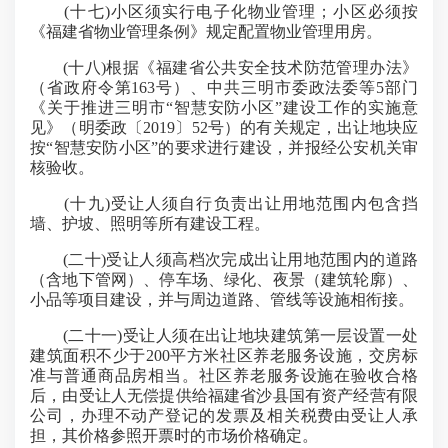
(十七)小区须实行电子化物业管理；小区必须按
《福建省物业管理条例》规定配置物业管理用房。
(十八)根据《福建省公共安全技术防范管理办法》
（省政府令第163号）、中共三明市委政法委等5部门
《关于推进三明市“智慧安防小区”建设工作的实施意
见》（明委政〔2019〕52号）的有关规定，出让地块应
按“智慧安防小区”的要求进行建设，并报经公安机关审
核验收。
(十九)受让人须自行负责出让用地范围内包含挡
墙、护坡、照明等所有建设工程。
(二十)受让人须高档次完成出让用地范围内的道路
（含地下管网）、停车场、绿化、夜景（建筑轮廓）、
小品等项目建设，并与周边道路、管线等设施相衔接。
(二十一)受让人须在出让地块建筑第一层设置一处
建筑面积不少于200平方米社区养老服务设施，交房标
准与普通商品房相当。社区养老服务设施在验收合格
后，由受让人无偿提供给福建省沙县国有资产经营有限
公司，办理不动产登记的发票及相关税费由受让人承
担，其价格参照开票时的市场价格确定。