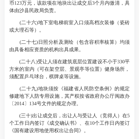
币123万元，该款项在地块出让成交后3个月内缴清，具
体由沙县民政局负责。
(二十六)地下室电梯前室入口须高档次装修（瓷砖
或大理石等）。
(二十七)日照分析及测绘（包含容积率核算）均须
由具备相应资质的机构出具成果。
(二十八)受让人须在建筑底层位置建设不小于330平
方米的室内（可在架空层、景观亭等位置）健身场所，
须配置乒乓球台，棋牌桌等设施。
(二十九)地块须按《福建省人民防空条例》的规定
修建地下人防专用设施，其产权按省政府办公厅闽政办
〔2014〕134号文件的规定办理。
(三十)出让成交后，出让人与受让人（竞得人）在5
个工作日内签订《成交确认书》、在10个工作日内签订
《国有建设用地使用权出让合同》。