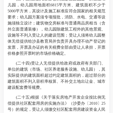
儿园，幼儿园用地面积6815平方米、建筑面积不少于
5000平方米，其设计及施工标准应符合国家的相关规范
要求；幼儿园方案须专项报批，消防、水电、交通等设
施须独立设计；建筑物交房标准与普通商品房相当（含
外立面普通装修），幼儿园除建筑工程外的其他景观、
设施等不列入受让人的建设范围；受让人须将幼儿园整
体无偿提供给沙县教育局并负责开具办理不动产登记的
发票，开票及办证的有关税费全部由受让人承担，开票
价格参照开票时的市场价格确定。
(二十四)受让人无偿提供给政府或政府有关部门、
单位的建筑（市场、社区养老服务设施、幼儿园），其
实际提供的建筑面积超过约定建筑面积的，超过部分的
建筑面积不列入容积率核算、不补交土地出让金、城市
建设配套费等规费。
(二十五)根据《关于落实房地产开发企业按比例无
偿提供社区配套用房的实施办法》（沙委办〔2010〕25
号）的规定，受让人须缴交社区配套用房建设资金人民